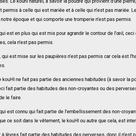
ses. Le kouhl naturel, à savoir la poudre qui provient d’une pierre,
 permis à celle qui est mariée et à celle qui n’est pas mariée. Le
 notre époque et qui comporte une tromperie n’est pas permis.
qui est en plus qui est mis pour agrandir le contour de l’œil, ceci 
s, cela n’est pas permis.
, qui est mise sur les paupières n’est pas permis car cela est l’
es.
e kouHl ne fait pas partie des anciennes habitudes (à savoir la p
ceci fait partie des habitudes des non-croyantes ou des perverses
e le faire.
 qui est connu qui fait partie de l’embellissement des non-croya
ue ce soit dans le vêtement, le kouHl ou autre que cela, est inter
 à lèvres fait partie des habitudes des perverses, donc il n’est 