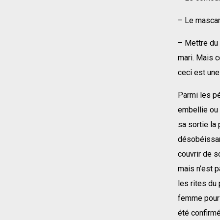
– Le mascara
– Mettre du 
mari. Mais ce
ceci est une
Parmi les pé
embellie ou 
sa sortie la
désobéissanc
couvrir de s
mais n’est p
les rites du
femme pour l
été confirm