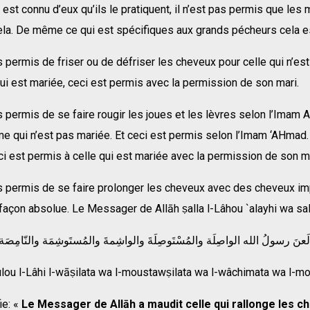
i est connu d’eux qu’ils le pratiquent, il n’est pas permis que le
ela. De même ce qui est spécifiques aux grands pécheurs cela est
as permis de friser ou de défriser les cheveux pour celle qui n’es
ui est mariée, ceci est permis avec la permission de son mari.
as permis de se faire rougir les joues et les lèvres selon l’Imam 
e qui n’est pas mariée. Et ceci est permis selon l’Imam ‘AHmad.
eci est permis à celle qui est mariée avec la permission de son ma
as permis de se faire prolonger les cheveux avec des cheveux imp
açon absolue. Le Messager de Allāh ṣalla l-Lâhou `alayhi wa sal
ôulou l-Lâhi l-wāṣilata wa l-moustawṣilata wa l-wâchimata wa l-
ie: «
Le Messager de Allāh a maudit celle qui rallonge les 