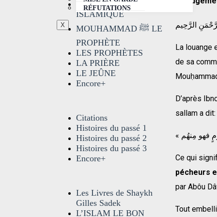
Le Jugemen
LA CROYANCE
RÉFUTATIONS
ISLAMIQUE
َّحْمَنِ الرَّحِيم
X
MOUHAMMAD ﷺ LE
PROPHÈTE
La louange e
LES PROPHÈTES
de sa commun
LA PRIÈRE
LE JEÛNE
Mouḥammad A
Encore+
D’après Ibno
sallam a dit:
Citations
Histoires du passé 1
Histoires du passé 2
Histoires du passé 3
Ce qui signi
Encore+
pécheurs en
par Abôu Dâw
Les Livres de Shaykh
Gilles Sadek
Tout embell
L’ISLAM LE BON