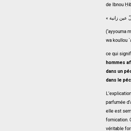
de Ibnou Ḥi
(‘ayyouma mr
wa koullou `
ce qui signif
hommes afin
dans un péc
dans le pé
L’explicatio
parfumée d’a
elle est sem
fornication.
véritable fo