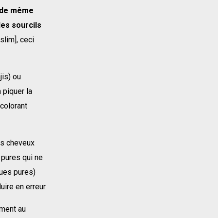
, de même
 les sourcils
slim], ceci
jis) ou
 piquer la
 colorant
ses cheveux
 pures qui ne
ques pures)
ire en erreur.
ément au