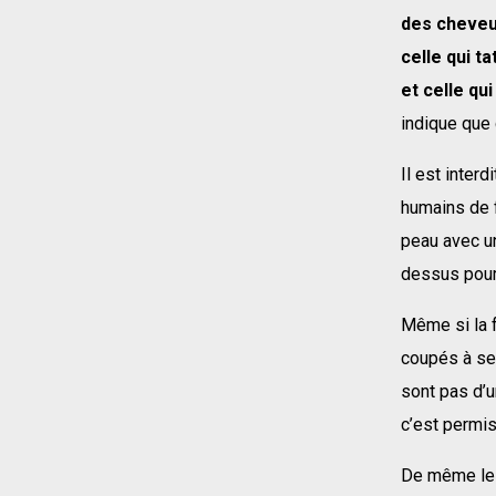
des cheveux
celle qui ta
et celle qui
indique que
Il est inter
humains de f
peau avec un
dessus pour 
Même si la f
coupés à se
sont pas d’
c’est permis
De même le f