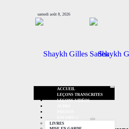
samedi août 8, 2026
ACCUEIL
LEÇONS TRANSCRITES
LEÇONS VIDÉOS​
AUDIO
PHOTOS
ENCORE+
LIVRES
MISE EN GARDE