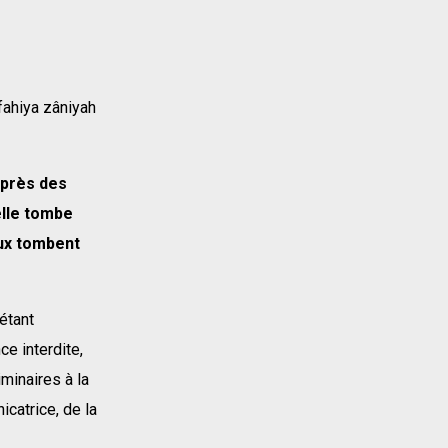
 fahiya zâniyah
uprès des
elle tombe
eux tombent
 étant
ce interdite,
iminaires à la
icatrice, de la