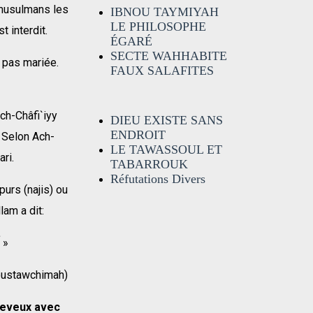
s musulmans les
IBNOU TAYMIYAH
LE PHILOSOPHE
 interdit.
ÉGARÉ
SECTE WAHHABITE
t pas mariée.
FAUX SALAFITES
Ach-Châfi`iyy
DIEU EXISTE SANS
ENDROIT
 Selon Ach-
LE TAWASSOUL ET
ri.
TABARROUK
Réfutations Divers
urs (najis) ou
lam a dit:
« لَعنَ رسولُ الله الواصِلَة والمُسْتَوصِلَةَ والواشِمةَ والمُستَوشِمَة والنّامِصَة والمتنَمّصَةَ »
moustawchimah)
cheveux avec