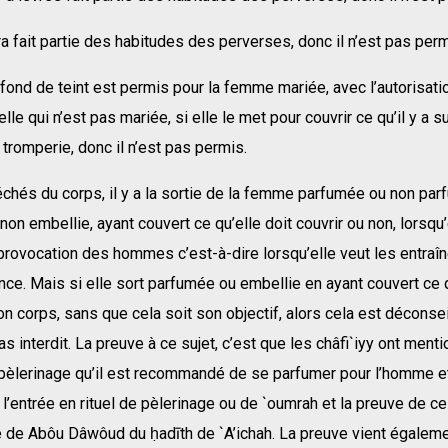
 fait partie des habitudes des perverses, donc il n’est pas perm
fond de teint est permis pour la femme mariée, avec l’autorisat
lle qui n’est pas mariée, si elle le met pour couvrir ce qu’il y a s
 tromperie, donc il n’est pas permis.
chés du corps, il y a la sortie de la femme parfumée ou non par
non embellie, ayant couvert ce qu’elle doit couvrir ou non, lorsqu’
 provocation des hommes c’est-à-dire lorsqu’elle veut les entraîn
e. Mais si elle sort parfumée ou embellie en ayant couvert ce q
on corps, sans que cela soit son objectif, alors cela est déconse
as interdit. La preuve à ce sujet, c’est que les châfi`iyy ont ment
 pèlerinage qu’il est recommandé de se parfumer pour l’homme et
’entrée en rituel de pèlerinage ou de `oumrah et la preuve de cel
é de Abôu Dâwôud du ḥadīth de `A’ichah. La preuve vient égaleme