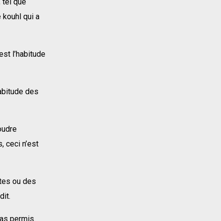
 tel que
 kouhl qui a
est l’habitude
habitude des
oudre
, ceci n’est
ntes ou des
dit.
pas permis.