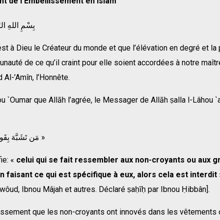
t de l’Embellissement en Islam
بِسْمِ اللهِ الر
st à Dieu le Créateur du monde et que l’élévation en degré et la
auté de ce qu’il craint pour elle soient accordées à notre maîtr
l-’Amîn, l’Honnête.
u `Oumar que Allāh l’agrée, le Messager de Allāh ṣalla l-Lâhou `
« مَن تَشَبَّهَ بِقَومٍ فهو مِنهُم »
fie: «
celui qui se fait ressembler aux non-croyants ou aux g
 faisant ce qui est spécifique à eux, alors cela est interdit
ôud, Ibnou Mâjah et autres. Déclaré ṣaḥīḥ par Ibnou Ḥibbân].
issement que les non-croyants ont innovés dans les vêtements 