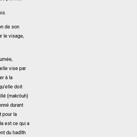
is.
ion de son
ur le visage,
fumée,
elle vise par
er à la
u’elle doit
illé (makrôuh)
ionné durant
 pour la
a est ce qui a
nt du ḥadīth