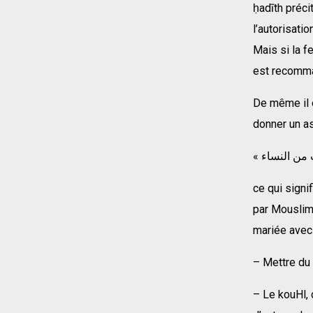
ḥadīth préci
l’autorisati
Mais si la 
est recomma
De même il e
donner un a
ce qui signif
par Mouslim]
mariée avec 
– Mettre du 
– Le kouHl, 