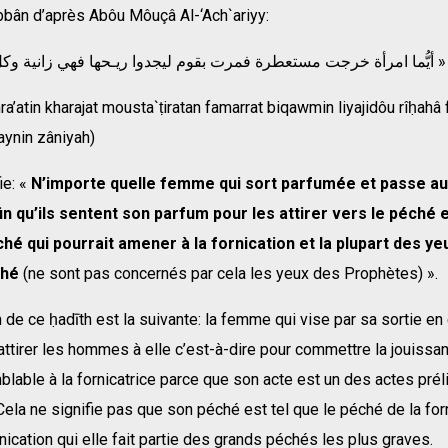
bbân d’après Abôu Môuçâ Al-‘Ach`ariyy:
« أيُّما امرأة خرجت مستعطرة فمرت بقوم ليجدوا ريـحها فهي زانية وكلّ عين زانية »
a’atin kharajat mousta`ṭiratan famarrat biqawmin liyajidôu rîḥahâ
aynin zâniyah)
ie: «
N’importe quelle femme qui sort parfumée et passe a
 qu’ils sentent son parfum pour les attirer vers le péché 
hé qui pourrait amener à la fornication et la plupart des y
ché
(ne sont pas concernés par cela les yeux des Prophètes) ».
n de ce ḥadīth est la suivante: la femme qui vise par sa sortie en
ttirer les hommes à elle c’est-à-dire pour commettre la jouissan
blable à la fornicatrice parce que son acte est un des actes prél
 Cela ne signifie pas que son péché est tel que le péché de la forn
rnication qui elle fait partie des grands péchés les plus graves.