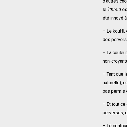
d’autres cho
le
‘ithmid
est
été innové à
– Le kouHl, 
des perverse
– La couleur
non-croyant
– Tant que l
naturelle), 
pas permis d
– Et tout ce
perverses, q
– Le contour