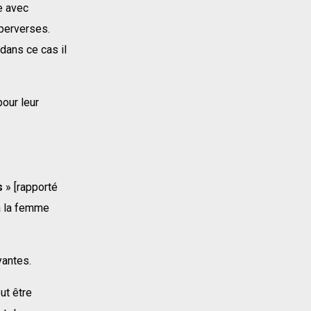
e avec
 perverses.
dans ce cas il
pour leur
s
» [rapporté
 à la femme
yantes.
ut être