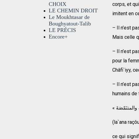
CHOIX
corps, et qu
LE CHEMIN DROIT
imitent en c
Le Moukhtasar de
Boughyatout-Talib
– Il n’est p
LE PRÉCIS
Encore+
Mais celle q
– Il n’est p
pour la femm
Châfi`iyy, c
– Il n’est p
humains de f
(la`ana raç
ce qui signif