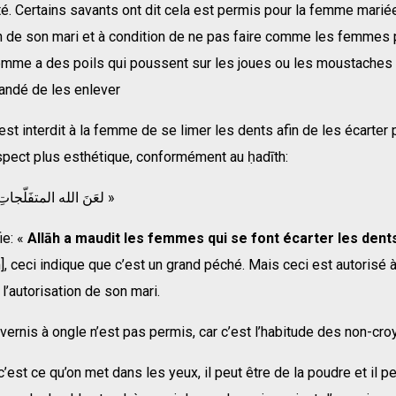
té. Certains savants ont dit cela est permis pour la femme marié
on de son mari et à condition de ne pas faire comme les femmes
femme a des poils qui poussent sur les joues ou les moustaches 
ndé de les enlever
st interdit à la femme de se limer les dents afin de les écarter 
spect plus esthétique, conformément au ḥadīth:
« لعَنَ الله المتفَلّجاتِ من النساء »
ie: «
Allāh a maudit les femmes qui se font écarter les dent
, ceci indique que c’est un grand péché. Mais ceci est autorisé
l’autorisation de son mari.
vernis à ongle n’est pas permis, car c’est l’habitude des non-cro
c’est ce qu’on met dans les yeux, il peut être de la poudre et il pe