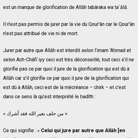
est un manque de glorification de Allāh tabâraka wa ta`ālā.
Il n’est pas permis de jurer par la vie du Qour’ân car le Qour’ân
n’est pas attribué de vie ni de mort.
Jurer par autre que Allāh est interdit selon l’imam ‘Aḥmad et
selon Ach-Châfi`iyy ceci est très déconseillé, tout ceci s’il ne
glorifie pas ce par quoi il jure de la glorification qui est dû à
Allāh car s’il glorifie ce par quoi il jure de la glorification qui
est dû à Allāh, ceci est de la mécréance – chirk – et c’est
dans ce sens là qu’est interprété le ḥadīth :
« من حلف بغير الله فقد أشرك »
Ce qui signifie : «
Celui qui jure par autre que Allāh [en