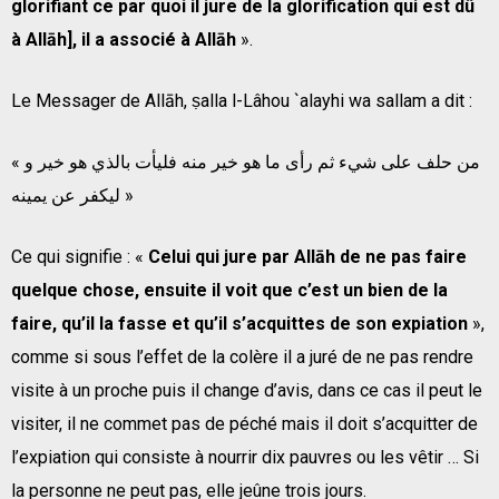
glorifiant ce par quoi il jure de la glorification qui est dû
à Allāh], il a associé à Allāh
».
Le Messager de Allāh, ṣalla l-Lâhou `alayhi wa sallam a dit :
« من حلف على شيء ثم رأى ما هو خير منه فليأت بالذي هو خير و
ليكفر عن يمينه »
Ce qui signifie : «
Celui qui jure par Allāh de ne pas faire
quelque chose, ensuite il voit que c’est un bien de la
faire, qu’il la fasse et qu’il s’acquittes de son expiation
»,
comme si sous l’effet de la colère il a juré de ne pas rendre
visite à un proche puis il change d’avis, dans ce cas il peut le
visiter, il ne commet pas de péché mais il doit s’acquitter de
l’expiation qui consiste à nourrir dix pauvres ou les vêtir … Si
la personne ne peut pas, elle jeûne trois jours.