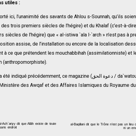
s utiles :
porté ici, l’unanimité des savants de Ahlou s-Sounnah, qu’ils soien
e des trois premiers siècles de l’hégire) et du Khalaf (c’est-à-dir
rs siècles de l’hégire) que « al-istiwa `ala l-`arch » n’est pas à p
osition assise, de l’installation ou encore de la localisation dess
t à ce que prétendent les mouchabbihah (assimilationniste) et l
 (anthropomorphiste).
ndiqué précédemment, ce magazine (دعوة الحق / da`watou l-Haqq) est
e Ministère des Awqaf et des Affaires Islamiques du Royaume du
l-Ach`ariyy dit que Allāh existe de toute
al-Baqillani dit que le Trône n’est pas un lieu 
 sans endroit
ni un end