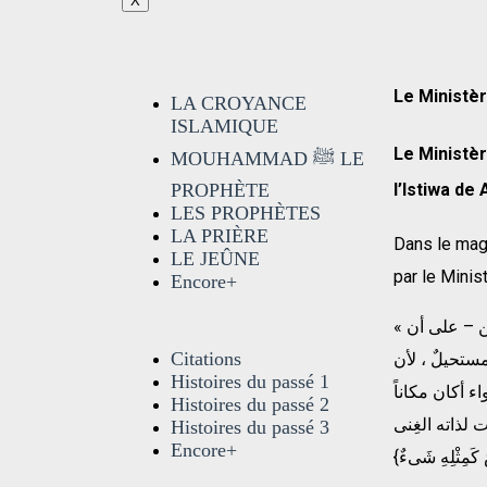
X
Le Ministèr
LA CROYANCE
ISLAMIQUE
Le Ministè
MOUHAMMAD ﷺ LE
l’Istiwa de 
PROPHÈTE
LES PROPHÈTES
LA PRIÈRE
Dans le mag
LE JEÛNE
par le Minis
Encore+
« يتفق الجميع من علـماء سلف أهل السنة وخلفهم- وكذا العقلانيون من الـمتكلـمين – على أن
Citations
تحيلٌ ، لأن
Histoires du passé 1
اء أكان مكاناً
Histoires du passé 2
لذاته الغِنى
Histoires du passé 3
Encore+