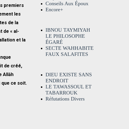
Conseils Aux Époux
is premiers
Encore+
lement les
tes de la
IBNOU TAYMIYAH
 de « al-
LE PHILOSOPHE
allation et la
ÉGARÉ
SECTE WAHHABITE
s
FAUX SALAFITES
onque
t de créé,
e Allāh
DIEU EXISTE SANS
ENDROIT
 que ce soit.
LE TAWASSOUL ET
TABARROUK
Réfutations Divers