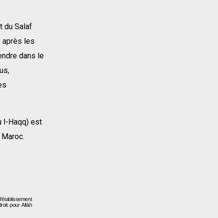
t du Salaf
e après les
rendre dans le
us,
es
 Maroc.
d’établissement
roit pour Allāh