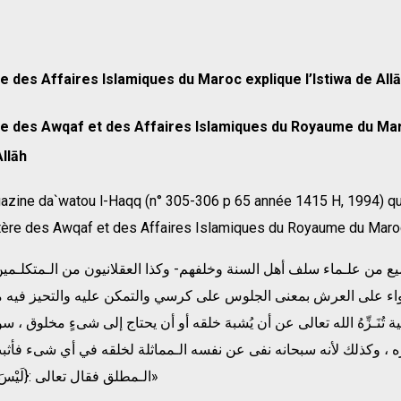
e des Affaires Islamiques du Maroc explique l’Istiwa de All
re des Awqaf et des Affaires Islamiques du Royaume du Ma
Allāh
azine da`watou l-Haqq (n° 305-306 p 65 année 1415 H, 1994) qu
tère des Awqaf et des Affaires Islamiques du Royaume du Maroc, 
اء على العرش بمعنى الجلوس على كرسي والتمكن عليه والتحيز فيه مس
ة تُنَـزِّهُ الله تعالى عن أن يُشبهَ خلقه أو أن يحتاج إلى شىءٍ مخلوق ، سو
ه ، وكذلك لأنه سبحانه نفى عن نفسه الـمماثلة لخلقه في أي شىء فأثبت 
الـمطلق فقال تعالى :{لَيْسَ كَمِثْلِهِ شَىءٌ}»