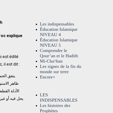
āh
Les indispensables
Éducation Islamique
NIVEAU 4
roc explique
Éducation Islamique
NIVEAU 5
Comprendre le
Qour’an et le Hadith
i est édité
Mi-Cha^ban
il est dit :
Les signes de la fin du
monde sur terre
Encore+
ظاهر الاستو
الأدلة القطعي
LES
يحل فيه أو غير
INDISPENSABLES
Les histoires des
Prophètes