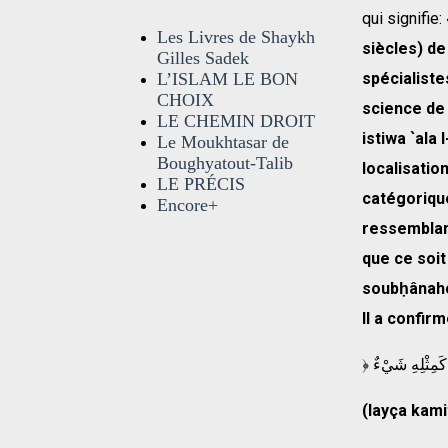
qui signifie:
Les Livres de Shaykh
siècles) de
Gilles Sadek
spécialiste
L’ISLAM LE BON
CHOIX
science de 
LE CHEMIN DROIT
istiwa `ala 
Le Moukhtasar de
Boughyatout-Talib
localisatio
LE PRÉCIS
catégorique
Encore+
ressemblan
que ce soit
soubḥânahou
Il a confirm
(layça kamit