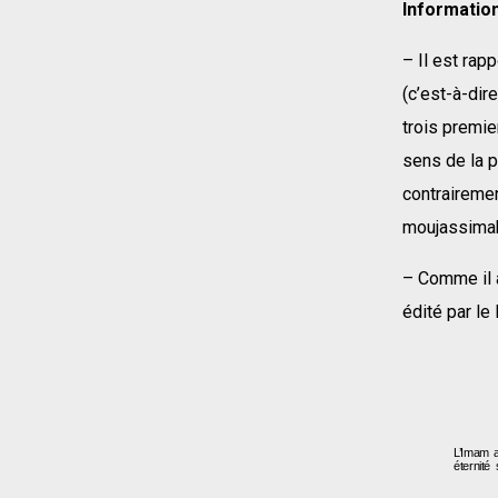
Information
– Il est rap
(c’est-à-dir
trois premie
sens de la p
contrairemen
moujassimah
– Comme il a été i
édité par l
L’Imam a
éternité