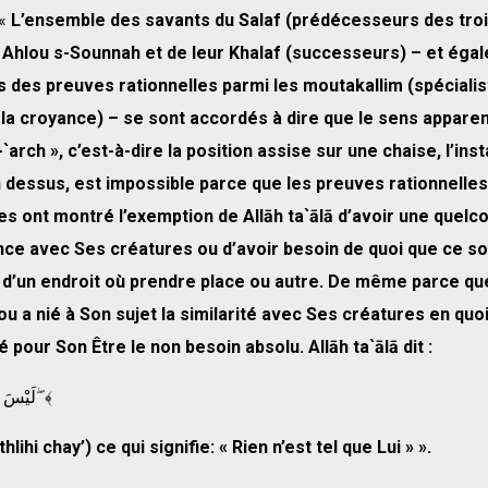
 «
L’ensemble des savants du Salaf (prédécesseurs des tro
 Ahlou s-Sounnah et de leur Khalaf (successeurs) – et éga
s des preuves rationnelles parmi les moutakallim (spécialis
la croyance) – se sont accordés à dire que le sens apparent
l-`arch », c’est-à-dire la position assise sur une chaise, l’inst
n dessus, est impossible parce que les preuves rationnelle
s ont montré l’exemption de Allāh ta`ālā d’avoir une quelc
ce avec Ses créatures ou d’avoir besoin de quoi que ce soi
 d’un endroit où prendre place ou autre. De même parce qu
 a nié à Son sujet la similarité avec Ses créatures en quoi
é pour Son Être le non besoin absolu. Allāh ta`ālā dit :
﴿ لَيْسَ كَمِثْلِهِ شَيْءٌ ۖ ﴾
hlihi chay’) ce qui signifie: « Rien n’est tel que Lui » ».