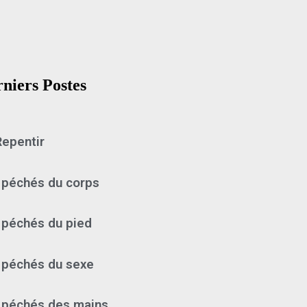
niers Postes
Repentir
 péchés du corps
 péchés du pied
 péchés du sexe
 péchés des mains