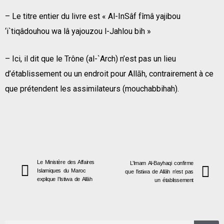
– Le titre entier du livre est « Al-InSâf fîmâ yajibou
‘i`tiqâdouhou wa lâ yajouzou l-Jahlou bih »
– Ici, il dit que le Trône (al-`Arch) n’est pas un lieu
d’établissement ou un endroit pour Allāh, contrairement à ce
que prétendent les assimilateurs (mouchabbihah).
Le Ministère des Affaires
L’Imam Al-Bayhaqi confirme
Islamiques du Maroc
que l’istiwa de Allāh n’est pas
explique l’Istiwa de Allāh
un établissement