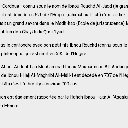
–Cordoue– connu sous le nom de Ibnou Rouchd Al-Jadd (le gran
 il est décédé en 520 de l’Hégire (rahimahou l-Lah) c’est-à-dire i
était un grand savant dans le Madh-hab (Ecole de jurisprudence) Mâ
t l’un des Chaykh du Qadi `Iyad.
 pas le confondre avec son petit fils Ibnou Rouchd (connu sous l
 philosophe qui est mort en 595 de l’Hégire.
h Abou `Abdoul-Lâh Mouḥammad Ibnou Mouḥammad Al-`Abdari p
de Ibnou l-Hajj Al-Maghribi Al-Mâliki est décédé en 737 de l’Hé
-Lâh) c’est-à-dire il y a environ 700 ans.
tion est également rapportée par le Hafidh Ibnou Hajar Al-’Asqal
u l-Bâri ».