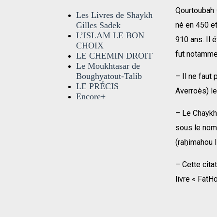
Qourtoubah 
Les Livres de Shaykh
Gilles Sadek
né en 450 et
L’ISLAM LE BON
910 ans. Il 
CHOIX
fut notammen
LE CHEMIN DROIT
Le Moukhtasar de
Boughyatout-Talib
– Il ne faut
LE PRÉCIS
Averroès) le
Encore+
– Le Chayk
sous le nom 
(raḥimahou l
– Cette cita
livre « FatHo