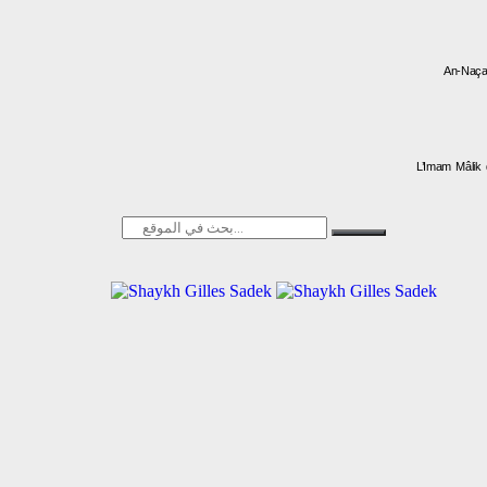
An-Naçaf
L’Imam Mâlik 