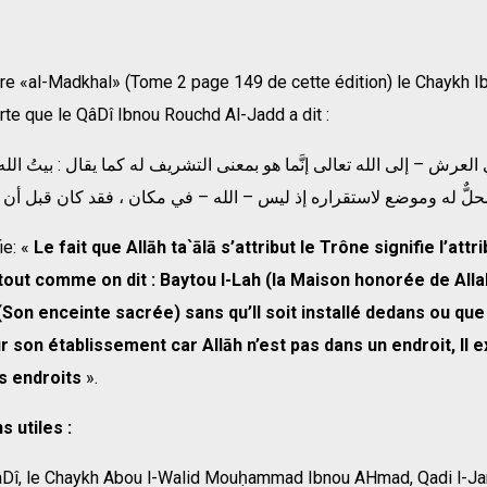
re «al-Madkhal» (Tome 2 page 149 de cette édition) le Chaykh Ibn
rte que le QâDî Ibnou Rouchd Al-Jadd a dit :
ie: «
Le fait que Allāh ta`ālā s’attribut le Trône signifie l’attr
tout comme on dit : Baytou l-Lah (la Maison honorée de Alla
on enceinte sacrée) sans qu’Il soit installé dedans ou que 
r son établissement car Allāh n’est pas dans un endroit, Il e
es endroits
».
s utiles :
âDî, le Chaykh Abou l-Walid Mouḥammad Ibnou AHmad, Qadi l-J