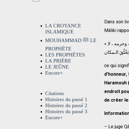
Dans son liv
LA CROYANCE
Mâliki rappo
ISLAMIQUE
MOUHAMMAD ﷺ LE
« وإضافته – أي العرش – إلى الله تعالى إنَّما هو بمعنى التشريف له كما يقال : بيتُ الله وحرمه ، لا
PROPHÈTE
LES PROPHÈTES
LA PRIÈRE
ce qui signif
LE JEÛNE
Encore+
d’honneur, 
Haramouh (S
endroit pou
Citations
Histoires du passé 1
de créer l
Histoires du passé 2
Histoires du passé 3
Information
Encore+
– Le juge Q