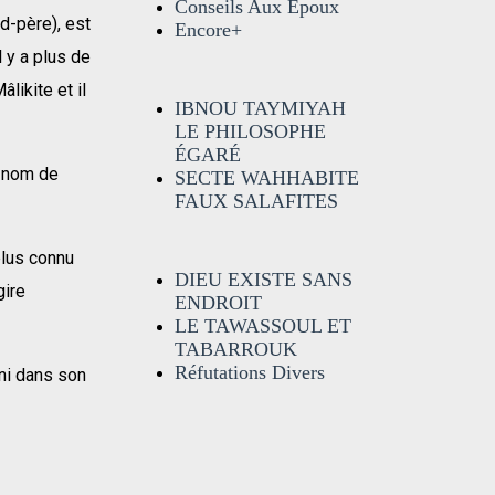
Conseils Aux Époux
d-père), est
Encore+
l y a plus de
likite et il
IBNOU TAYMIYAH
LE PHILOSOPHE
ÉGARÉ
e nom de
SECTE WAHHABITE
FAUX SALAFITES
lus connu
DIEU EXISTE SANS
gire
ENDROIT
LE TAWASSOUL ET
TABARROUK
Réfutations Divers
ani dans son