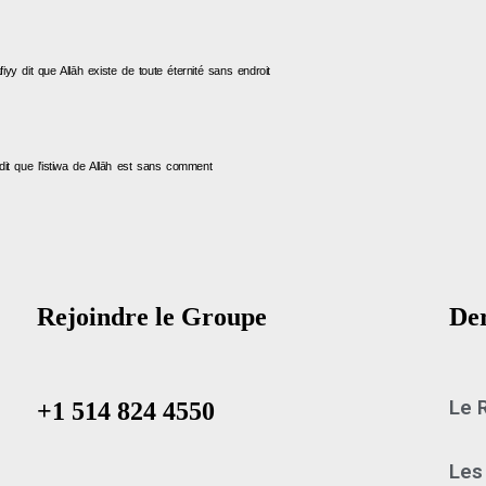
iyy dit que Allāh existe de toute éternité sans endroit
dit que l’istiwa de Allāh est sans comment
Rejoindre le Groupe
Der
Le 
+1 514 824 4550
Les