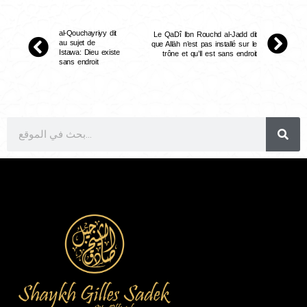
al-Qouchayriyy dit
Le QaDî Ibn Rouchd al-Jadd dit
au sujet de
que Allāh n’est pas installé sur le
Istawa: Dieu existe
trône et qu’Il est sans endroit
sans endroit