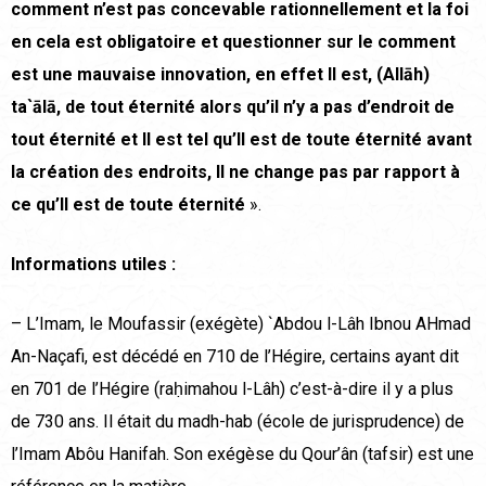
comment n’est pas concevable rationnellement et la foi
en cela est obligatoire et questionner sur le comment
est une mauvaise innovation, en effet Il est, (Allāh)
ta`ālā, de tout éternité alors qu’il n’y a pas d’endroit de
tout éternité et Il est tel qu’Il est de toute éternité avant
la création des endroits, Il ne change pas par rapport à
ce qu’Il est de toute éternité
».
Informations utiles :
– L’Imam, le Moufassir (exégète) `Abdou l-Lâh Ibnou AHmad
An-Naçafi, est décédé en 710 de l’Hégire, certains ayant dit
en 701 de l’Hégire (raḥimahou l-Lâh) c’est-à-dire il y a plus
de 730 ans. Il était du madh-hab (école de jurisprudence) de
l’Imam Abôu Hanifah. Son exégèse du Qour’ân (tafsir) est une