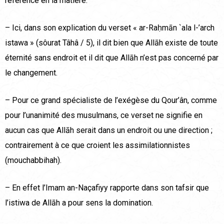
référence en la matière.
– Ici, dans son explication du verset « ar-Raḥmān `ala l-’arch
istawa » (sôurat Tâhâ / 5), il dit bien que Allāh existe de toute
éternité sans endroit et il dit que Allāh n’est pas concerné par
le changement.
– Pour ce grand spécialiste de l’exégèse du Qour’ân, comme
pour l’unanimité des musulmans, ce verset ne signifie en
aucun cas que Allāh serait dans un endroit ou une direction ;
contrairement à ce que croient les assimilationnistes
(mouchabbihah).
– En effet l’Imam an-Naçafiyy rapporte dans son tafsir que
l’istiwa de Allāh a pour sens la domination.