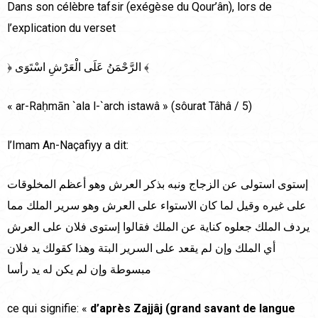
Dans son célèbre tafsir (exégèse du Qour’ân), lors de
l’explication du verset
﴿ الرَّحْمَنُ عَلَى الْعَرْشِ اسْتَوَى ﴾
« ar-Raḥmān `ala l-`arch istawâ » (sôurat Tâhâ / 5)
l’Imam An-Naçafiyy a dit:
إستوى استولى عن الزجاج ونبه بذكر العرش وهو أعظم المخلوقات
على غيره وقيل لما كان الاستواء على العرش وهو سرير الملك مما
يردف الملك جعلوه كناية عن الملك فقالوا إستوى فلان على العرش
أي الملك وإن لم يقعد على السرير البتة وهذا كقولك يد فلان
مبسوطة وإن لم يكن له يد رأسا
ce qui signifie: «
d’après Zajjâj (grand savant de langue