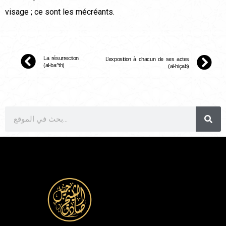
visage ; ce sont les mécréants.
La résurrection
L’exposition à chacun de ses actes
(al-ba^th)
(al-hiçab)