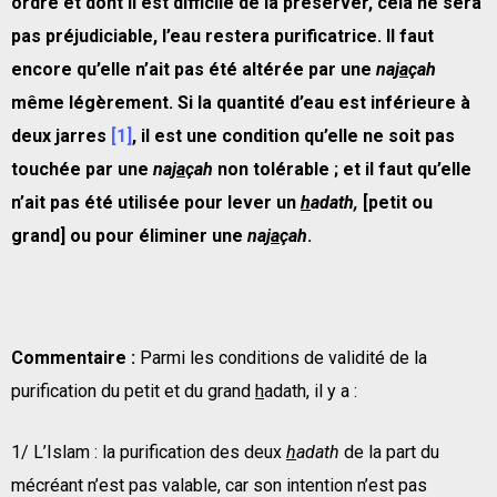
ordre et dont il est difficile de la pr
é
server, cela ne sera
pas pr
é
judiciable, l’eau restera purificatrice. Il faut
encore qu’elle n’ait pas
é
t
é
alt
é
r
é
e par une
na
ja
ç
ah
m
ê
me l
é
g
è
rement. Si la quantit
é
d’eau est inf
é
rieure
à
deux jarres
[1]
, il est une condition qu’elle ne soit pas
touch
é
e par une
na
ja
ç
ah
non tol
é
rable
; et il faut qu’elle
n’ait pas
é
t
é
utilis
é
e pour lever un
h
adath,
[petit ou
grand] ou pour
é
liminer une
na
ja
ç
ah
.
Commentaire :
Parmi les conditions de validité de la
purification du petit et du grand
h
adath, il y a :
1/ L’Islam : la purification des deux
h
adath
de la part du
mécréant n’est pas valable, car son intention n’est pas