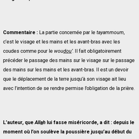
Commentaire :
La partie concernée par le
tayammoum
,
c’est le visage et les mains et les avant-bras avec les
coudes comme pour le
wou
dou
’
. Il fait obligatoirement
précéder le passage des mains sur le visage sur le passage
des mains sur les mains et les avant-bras. Il est un devoir
que le déplacement de la terre jusqu’à son visage ait lieu
avec l’intention de se rendre permise l’obligation de la prière.
L’auteur, que
All
a
h
lui fasse miséricorde, a dit :
depuis le
moment o
ù
l’on soul
è
ve la poussi
è
re jusqu’au d
é
but du