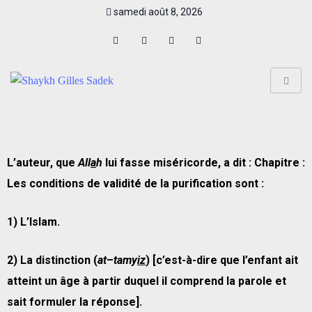
samedi août 8, 2026
L’auteur, que
All
a
h
lui fasse miséricorde, a dit : Chapitre :
Les conditions de validit
é
de la purification sont :
1) L’Islam.
2) La distinction (
at
–
tamy
iz
) [c’est-
à
-dire que l’enfant ait
atteint un
â
ge
à
partir duquel il comprend la parole et
sait formuler la r
é
ponse].