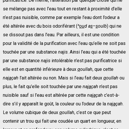
purificatrice. De même, l’altération par quelque chose qui ne
se mélange pas avec l’eau tout en restant à proximité d’elle
n’est pas nuisible, comme par exemple l’eau dont l’odeur a
été altérée avec du bois odoriférant (
^
ou
d a
s
–
s
oulb
) qui ne
se dissout pas dans l’eau. Par ailleurs, il est une condition
pour la validité de la purification avec l’eau qu’elle ne soit pas
touchée par une substance
na
j
is
. Ainsi l’eau qui a été touchée
par une substance
na
j
is
intolérable n’est pas purificatrice si
elle est en quantité inférieure à deux
q
oullah
, que cette
na
ja
çah
l’ait altérée ou non. Mais si l’eau fait deux
q
oullah
ou
plus, le fait qu’elle soit touchée par une
na
ja
çah
n’est pas
nuisible sauf si l’eau est altérée par cette
na
ja
çah
c’est-à-
dire s’il y apparaît le goût, la couleur ou l’odeur de la
na
ja
çah
.
Le volume cubique de deux
q
oullah
, c’est ce que peut
contenir un trou qui fait une coudée un quart en longueur, en