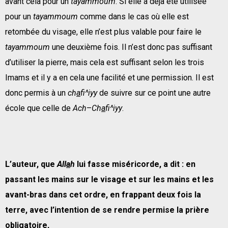
avant cela pour un
tayammoum
. Si elle a déjà été utilisée
pour un
tayammoum
comme dans le cas où elle est
retombée du visage, elle n’est plus valable pour faire le
tayammoum
une deuxième fois. Il n’est donc pas suffisant
d’utiliser la pierre, mais cela est suffisant selon les trois
Imams et il y a en cela une facilité et une permission. Il est
donc permis à un
ch
a
fi^iyy
de suivre sur ce point une autre
école que celle de
Ach
–
Ch
a
fi^iyy
.
L’auteur, que
All
a
h
lui fasse miséricorde, a dit : en
passant les mains sur le visage et sur les mains et les
avant-bras dans cet ordre, en frappant deux fois la
terre, avec l’intention de se rendre permise la pri
è
re
obligatoire,