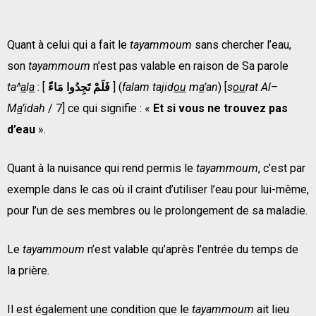
Quant à celui qui a fait le
tayammoum
sans chercher l’eau,
son
tayammoum
n’est pas valable en raison de Sa parole
ta^
a
l
a
: [
فَلَمْ تَجِدُوا مَاءً
] (
falam ta
j
id
ou
m
a
’an
) [
s
ou
rat
Al
–
M
a
’idah
/ 7] ce qui signifie : «
Et si vous ne trouvez pas
d’eau
».
Quant à la nuisance qui rend permis le
tayammoum
, c’est par
exemple dans le cas où il craint d’utiliser l’eau pour lui-même,
pour l’un de ses membres ou le prolongement de sa maladie.
Le
tayammoum
n’est valable qu’après l’entrée du temps de
la prière.
Il est également une condition que le
tayammoum
ait lieu