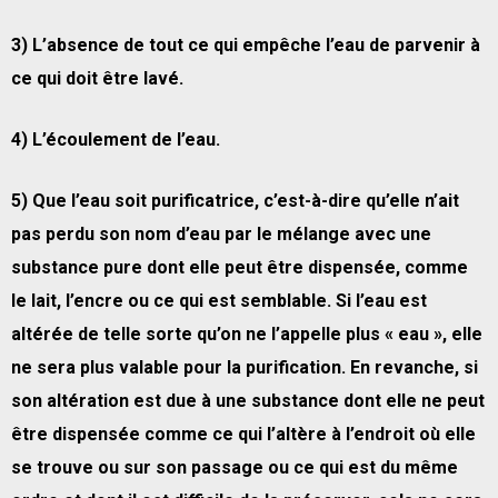
3) L’absence de tout ce qui emp
ê
che l’eau de parvenir
à
ce qui doit
ê
tre lav
é
.
4) L’
é
coulement de l’eau.
5) Que l’eau soit purificatrice, c’est-
à
-dire qu’elle n’ait
pas perdu son nom d’eau par le m
é
lange avec une
substance pure dont elle peut
ê
tre dispens
é
e, comme
le lait, l’encre ou ce qui est semblable. Si l’eau est
alt
é
r
é
e de telle sorte qu’on ne l’appelle plus
«
eau
»
, elle
ne sera plus valable pour la purification. En revanche, si
son alt
é
ration est due
à
une substance dont elle ne peut
ê
tre dispens
é
e comme ce qui l’alt
è
re
à
l’endroit o
ù
elle
se trouve ou sur son passage ou ce qui est du m
ê
me