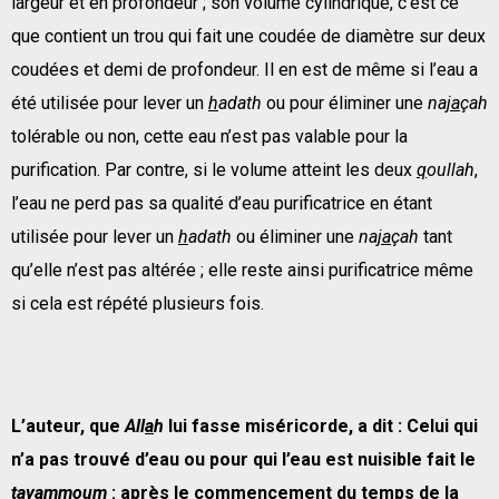
largeur et en profondeur ; son volume cylindrique, c’est ce
que contient un trou qui fait une coudée de diamètre sur deux
coudées et demi de profondeur. Il en est de même si l’eau a
été utilisée pour lever un
h
adath
ou pour éliminer une
na
ja
çah
tolérable ou non, cette eau n’est pas valable pour la
purification. Par contre, si le volume atteint les deux
q
oullah
,
l’eau ne perd pas sa qualité d’eau purificatrice en étant
utilisée pour lever un
h
adath
ou éliminer une
na
ja
çah
tant
qu’elle n’est pas altérée ; elle reste ainsi purificatrice même
si cela est répété plusieurs fois.
L’auteur, que
All
a
h
lui fasse miséricorde, a dit : Celui qui
n’a pas trouv
é
d’eau ou pour qui l’eau est nuisible fait le
tayammoum
: apr
è
s le commencement du temps de la