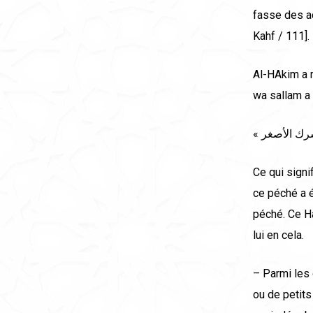
fasse des a
Kahf / 111]. 
Al-HAkim a 
wa sallam a d
Ce qui signif
ce péché a é
péché. Ce H
lui en cela.
– Parmi les 
ou de petits 