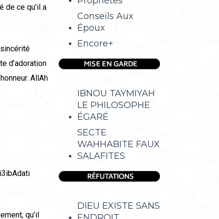
Prophètes
é de ce qu’il a
Conseils Aux
Époux
Encore+
 sincérité
cte d’adoration
’honneur. AllAh
IBNOU TAYMIYAH
LE PHILOSOPHE
ÉGARÉ
SECTE
WAHHABITE FAUX
SALAFITES
i3ibAdati
DIEU EXISTE SANS
ement, qu’il
ENDROIT