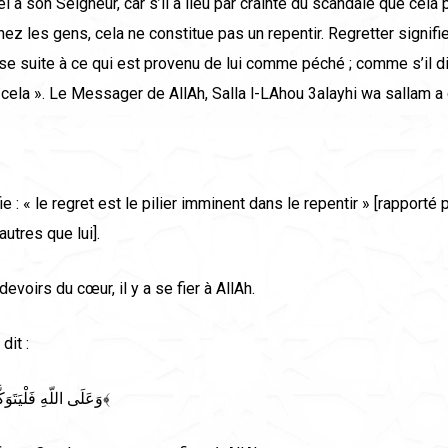
i à son Seigneur, car s’il a lieu par crainte du scandale que cela 
ez les gens, cela ne constitue pas un repentir. Regretter signifie
sse suite à ce qui est provenu de lui comme péché ; comme s’il dit
 cela ». Le Messager de AllAh, Salla l-LAhou 3alayhi wa sallam a d
ie : « le regret est le pilier imminent dans le repentir » [rapporté 
autres que lui].
evoirs du cœur, il y a se fier à AllAh.
dit :
﴿وَعَلَى اللّهِ فَلْيَتَوَكَّل الْمُؤْمِنُونَ﴾