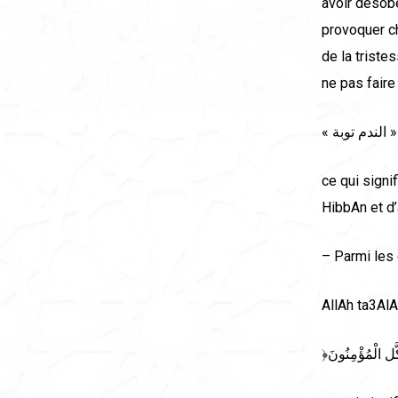
avoir désobé
provoquer ch
de la triste
ne pas faire
« الندم توبة »
ce qui signif
HibbAn et d’
– Parmi les d
AllAh ta3AlA 