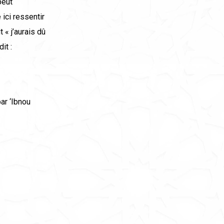
peut
 ici ressentir
 « j’aurais dû
it :
par ‘Ibnou