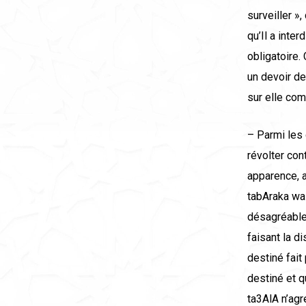
surveiller »
qu’Il a inte
obligatoire.
un devoir de
sur elle co
– Parmi les 
révolter cont
apparence, a
tabAraka wa 
désagréable,
faisant la d
destiné fait
destiné et q
ta3AlA n’agr