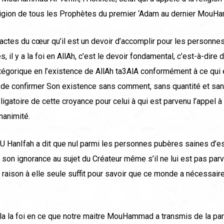
religion de tous les Prophètes du premier ‘Adam au dernier MouH
actes du cœur qu’il est un devoir d’accomplir pour les personne
 il y a la foi en AllAh, c’est le devoir fondamental, c’est-à-dire d
tégorique en l’existence de AllAh ta3AlA conformément à ce qui 
r de confirmer Son existence sans comment, sans quantité et san
ligatoire de cette croyance pour celui à qui est parvenu l’appel à l
Unanimité.
 HanIfah a dit que nul parmi les personnes pubères saines d’esp
son ignorance au sujet du Créateur même s’il ne lui est pas parv
la raison à elle seule suffit pour savoir que ce monde a nécessai
ela la foi en ce que notre maitre MouHammad a transmis de la par