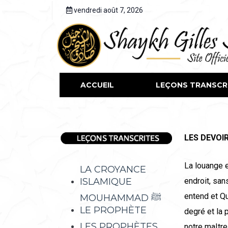
vendredi août 7, 2026
ACCUEIL
LEÇONS TRANSCR
LES DEVOI
La louange e
LA CROYANCE
ISLAMIQUE
endroit, san
entend et Qu
MOUHAMMAD ﷺ
LE PROPHÈTE
degré et la 
LES PROPHÈTES
notre maItre