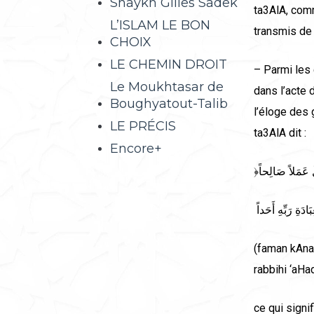
Shaykh Gilles Sadek
ta3AlA, comm
L’ISLAM LE BON
transmis de 
CHOIX
LE CHEMIN DROIT
– Parmi les 
Le Moukhtasar de
dans l’acte 
Boughyatout-Talib
l’éloge des 
LE PRÉCIS
ta3AlA dit :
Encore+
﴿ْ عَمَلاً صَالِحاً
(faman kAna 
rabbihi ‘aHa
ce qui signi