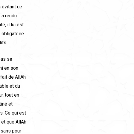
n évitant ce
l a rendu
, il lui est
 obligatoire
its.
 pas se
 ni en son
fait de AllAh
able et du
r, tout en
tiné et
s. Ce qui est
é et que AllAh
r sans pour