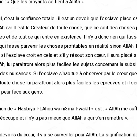
ie : « Que les croyants se fient à AllAh »
, c’est la confiance totale ; il est un devoir que l’esclave place 
lAh car Il est le Créateur de toute chose, que ce soit des choses 
s et de tout ce qui entre en existence. Il n’y a donc rien qui fass
qui fasse parvenir les choses profitables en réalité sinon AllAh. 
si l’esclave croit en cela et s’il y résout son cœur, il aura placé 
lAh, lui paraItront alors plus faciles les sujets concernant la subs
es nuisances. Si l’esclave s’habitue à observer par le cœur que 
toute chose lui paraItront alors plus faciles les épreuves et il s
la peur face aux gens.
tion de « Hasbiya l-LAhou wa ni3ma l-wakIl » est : « AllAh me suf
éoccupe et il n’y a pas mieux que AllAh à qui s’en remettre ».
devoirs du cœur, il y a se surveiller pour AllAh. La signification d