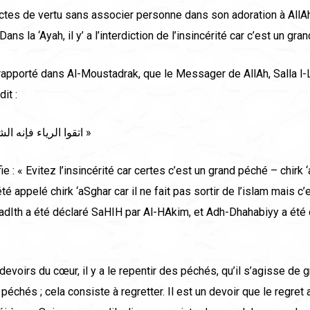
ctes de vertu sans associer personne dans son adoration à AllAh
Dans la ‘Ayah, il y’ a l’interdiction de l’insincérité car c’est un gra
rapporté dans Al-Moustadrak, que le Messager de AllAh, Salla l-
it :
« اتقوا الرياء فإنه الشرك الأصغر »
ie : « Evitez l’insincérité car certes c’est un grand péché – chirk 
té appelé chirk ‘aSghar car il ne fait pas sortir de l’islam mais c’
adIth a été déclaré SaHIH par Al-HAkim, et Adh-Dhahabiyy a été
devoirs du cœur, il y a le repentir des péchés, qu’il s’agisse de
péchés ; cela consiste à regretter. Il est un devoir que le regret a