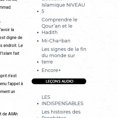
Islamique NIVEAU
ammad.
5
Comprendre le
s
Qour’an et le
’avoir la
Hadith
est digne de
Mi-Cha^ban
s endroit. Le
Les signes de la fin
’Islam fait
du monde sur
terre
Encore+
rit n’est
enu l’appel à
rement un
LES
INDISPENSABLES
Les histoires des
t de AllAh