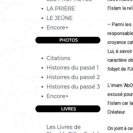
LA PRIÈRE
l’Islam la 
LE JEÛNE
– Parmi les 
Encore+
responsables,
croyance ca
Lui, à savoi
Citations
caractère ob
Histoires du passé 1
l’objet de l’
Histoires du passé 2
L’imam ‘AbOU
Histoires du passé 3
excusé pour 
Encore+
l’islam car 
Créateur.
Les Livres de
On joint à c