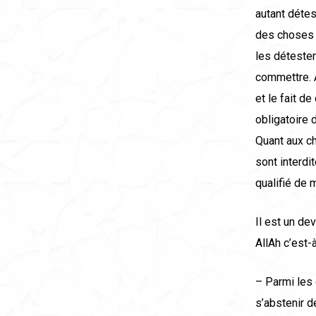
autant détes
des choses q
les détester
commettre. Ai
et le fait d
obligatoire 
Quant aux ch
sont interdi
qualifié de 
Il est un de
AllAh c’est-
– Parmi les 
s’abstenir d