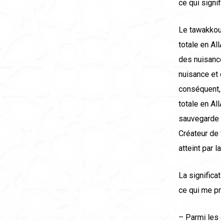
ce qui signif
Le tawakkoul
totale en Al
des nuisance
nuisance et 
conséquent, 
totale en Al
sauvegarde d
Créateur de 
atteint par 
La significa
ce qui me pr
– Parmi les 