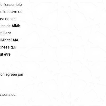
 de l’ensemble
r l’esclave de
ves de les
ation de AllAh
 il est
AllAh ta3AlA.
tinées qui
ut être
gion agréée par
le sens de