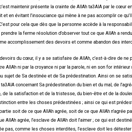
, c’est maintenir présente la crainte de AllAh ta3AlA par le cœur e
rdit et en évitant l’insouciance qui mène à ne pas accomplir ce qu’I
 C’est pour cela que dès que la personne accède à la responsabilité
 prendre la ferme résolution d’observer tout ce que AllAh a rendu
mme accomplissement des devoirs et comme abandon des interd
devoirs du cœur, il y a se satisfaire de AllAh, c’est-à-dire de ne
re AllAh ni par la croyance ni par la parole, ni en son for intérieur
u sujet de Sa destinée et de Sa prédestination. Ainsi on se satis
ta3AlA concernant Sa prédestination du bien et du mal, de l’agré
 de la satisfaction et de la tristesse, du bien-être et de la douleu
istinction entre les choses prédestinées ; ainsi ce qui est prédes
 partie soit de ce que AllAh agrée, soit de ce que AllAh n’agrée pa
ue AllAh agrée, l’esclave de AllAh doit l’aimer ; ce qui est destin
ée pas, comme les choses interdites, l’esclave doit les déteste