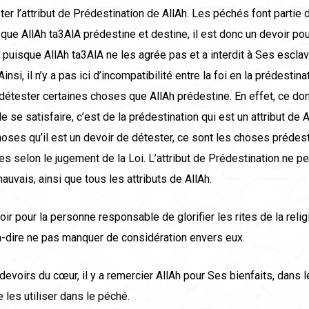
ter l’attribut de Prédestination de AllAh. Les péchés font partie
ue AllAh ta3AlA prédestine et destine, il est donc un devoir pou
 puisque AllAh ta3AlA ne les agrée pas et a interdit à Ses escla
nsi, il n’y a pas ici d’incompatibilité entre la foi en la prédestin
e détester certaines choses que AllAh prédestine. En effet, ce dont
de se satisfaire, c’est de la prédestination qui est un attribut de 
oses qu’il est un devoir de détester, ce sont les choses prédes
tes selon le jugement de la Loi. L’attribut de Prédestination ne pe
mauvais, ainsi que tous les attributs de AllAh.
voir pour la personne responsable de glorifier les rites de la reli
à-dire ne pas manquer de considération envers eux.
devoirs du cœur, il y a remercier AllAh pour Ses bienfaits, dans 
e les utiliser dans le péché.