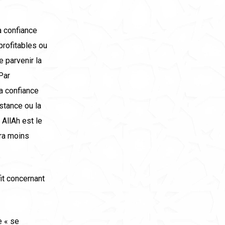
sa confiance
profitables ou
e parvenir la
Par
sa confiance
istance ou la
AllAh est le
era moins
fit concernant
e « se