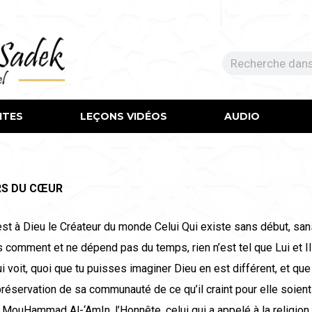
ITES
LEÇONS VIDÉOS​
AUDIO
RS DU CŒUR
st à Dieu le Créateur du monde Celui Qui existe sans début, sans
s comment et ne dépend pas du temps, rien n’est tel que Lui et Il
i voit, quoi que tu puisses imaginer Dieu en est différent, et que 
préservation de sa communauté de ce qu’il craint pour elle soien
 MouHammad Al-‘AmIn, l’Honnête, celui qui a appelé à la religion 