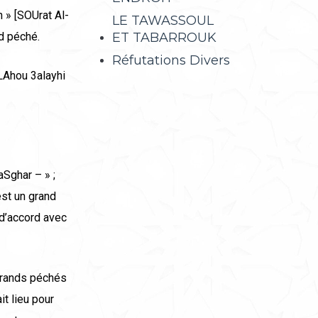
 » [SOUrat Al-
LE TAWASSOUL
ET TABARROUK
nd péché.
Réfutations Divers
LAhou 3alayhi
‘aSghar – » ;
est un grand
 d’accord avec
 grands péchés
it lieu pour