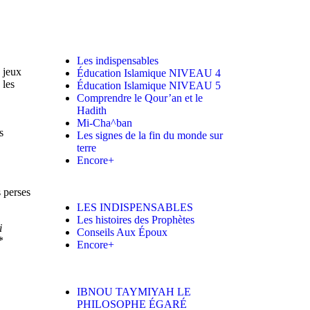
Les indispensables
s jeux
Éducation Islamique NIVEAU 4
 les
Éducation Islamique NIVEAU 5
Comprendre le Qour’an et le
Hadith
Mi-Cha^ban
s
Les signes de la fin du monde sur
terre
Encore+
 perses
LES INDISPENSABLES
Les histoires des Prophètes
i
Conseils Aux Époux
*
Encore+
IBNOU TAYMIYAH LE
PHILOSOPHE ÉGARÉ