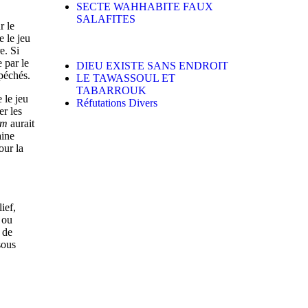
SECTE WAHHABITE FAUX
SALAFITES
r le
e le jeu
e. Si
 par le
DIEU EXISTE SANS ENDROIT
 péchés.
LE TAWASSOUL ET
TABARROUK
 le jeu
Réfutations Divers
er les
am
aurait
aine
our la
ief,
 ou
t de
sous