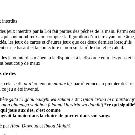
 interdits
des jeux interdits par la Loi fait parties des péchés de la main. Parmi ce
s -qui sont nombreux- on compte : la figuration d’un être ayant une âme,
dés, les jeux de cartes et d’autres jeux que ces deux derniers lorsqu’ils
nt sur le hasard et la conjecture et non sur la réflexion et le calcul.
 les jeux interdits mènent à la dispute et à la discorde entre les gens et il
ent beaucoup de maux.
x de dés
, cela se dit
nard
ou encore
nardach
i
r
par référence au premier des rois
 ce jeu a été inventé.
phète
s
alla l-L
a
hou ^alayhi wa sallam
a dit : (
man la^iba bi n-nardach
i
r
nnam
a
ghamaça yadahou f
i
la
h
mi khin
zi
rin wa damihi
)
*ce qui signifie
 qui joue aux dés, c’est comme
ongeait la main dans la chaire de porc et dans son sang
»
té par
A
bou
D
a
w
ou
d
et
Ibnou M
aj
ah
].