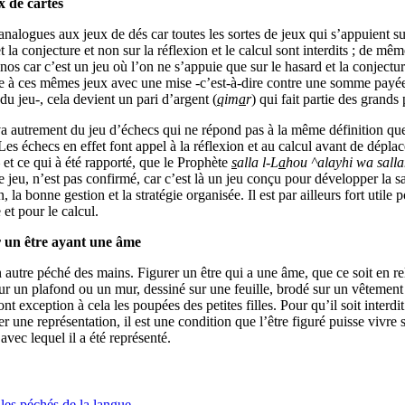
x de cartes
 analogues aux jeux de dés car toutes les sortes de jeux qui s’appuient su
t la conjecture et non sur la réflexion et le calcul sont interdits ; de mêm
os car c’est un jeu où l’on ne s’appuie que sur le hasard et la conjectur
ue à ces mêmes jeux avec une mise -c’est-à-dire contre une somme payée
du jeu-, cela devient un pari d’argent (
q
im
a
r
) qui fait partie des grands
va autrement du jeu d’échecs qui ne répond pas à la même définition que
Les échecs en effet font appel à la réflexion et au calcul avant de déplac
 et ce qui à été rapporté, que le Prophète
s
alla l-L
a
hou ^alayhi wa sall
 jeu, n’est pas confirmé, car c’est là un jeu conçu pour développer la s
n, la bonne gestion et la stratégie organisée. Il est par ailleurs fort utile p
e et pour le calcul.
 un être ayant une âme
 autre péché des mains. Figurer un être qui a une âme, que ce soit en rel
ur un plafond ou un mur, dessiné sur une feuille, brodé sur un vêtement
ont exception à cela les poupées des petites filles. Pour qu’il soit interdi
r une représentation, il est une condition que l’être figuré puisse vivre 
 avec lequel il a été représenté.
 les péchés de la langue