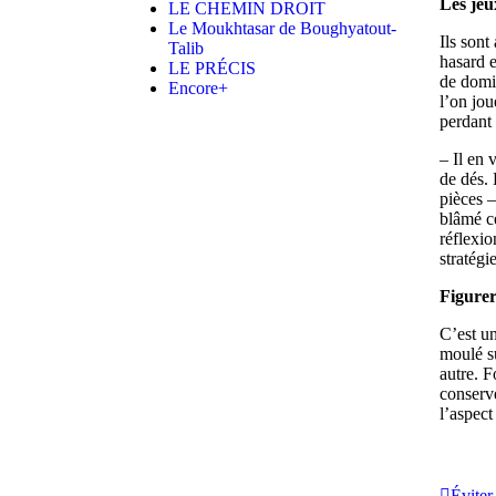
Les jeu
LE CHEMIN DROIT
Le Moukhtasar de Boughyatout-
Ils sont
Talib
hasard e
LE PRÉCIS
de domin
Encore+
l’on jo
perdant 
– Il en 
de dés. 
pièces –
blâmé ce
réflexio
stratégi
Figurer
C’est un
moulé s
autre. F
conserve
l’aspect
Éviter