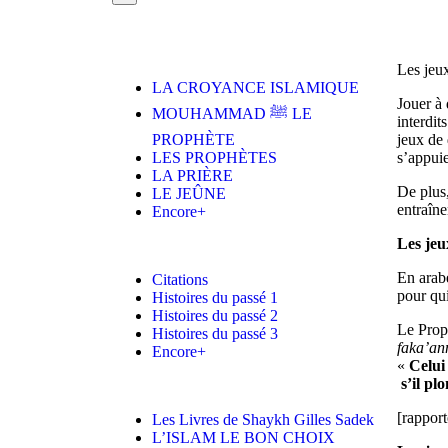
Les jeux
LA CROYANCE ISLAMIQUE
Jouer à 
MOUHAMMAD ﷺ LE
interdit
PROPHÈTE
jeux de 
LES PROPHÈTES
s’appuie
LA PRIÈRE
De plus,
LE JEÛNE
entraîn
Encore+
Les jeu
En arabe
Citations
pour qui
Histoires du passé 1
Histoires du passé 2
Le Pro
Histoires du passé 3
faka’a
Encore+
«
Celui
s’il pl
[rappor
Les Livres de Shaykh Gilles Sadek
L’ISLAM LE BON CHOIX