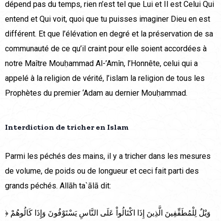
dépend pas du temps, rien n’est tel que Lui et Il est Celui Qui
entend et Qui voit, quoi que tu puisses imaginer Dieu en est
différent. Et que l’élévation en degré et la préservation de sa
communauté de ce qu’il craint pour elle soient accordées à
notre Maître Mouḥammad Al-’Amîn, l’Honnête, celui qui a
appelé à la religion de vérité, l’islam la religion de tous les
Prophètes du premier ‘Adam au dernier Mouḥammad.
Interdiction de tricher en Islam
Parmi les péchés des mains, il y a tricher dans les mesures
de volume, de poids ou de longueur et ceci fait parti des
grands péchés. Allāh ta`ālā dit:
﴿ وَيْلٌ لِلْمُطَفِّفِينَ الَّذِينَ إِذَا اكْتَالُواْ عَلَى النَّاسِ يَسْتَوْفُونَ وَإِذَا كَالُوهُمْ