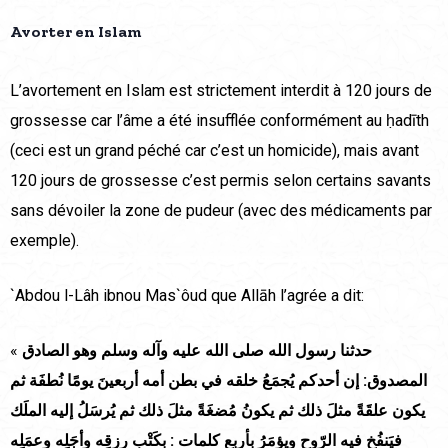
Avorter en Islam
L’avortement en Islam est strictement interdit à 120 jours de
grossesse car l’âme a été insufflée conformément au ḥadīth
(ceci est un grand péché car c’est un homicide), mais avant
120 jours de grossesse c’est permis selon certains savants
sans dévoiler la zone de pudeur (avec des médicaments par
exemple).
`Abdou l-Lâh ibnou Mas`ôud que Allāh l’agrée a dit:
«
حدثنا رسول الله صلى الله عليه وآله وسلم وهو الصادق
المصدوق: إن أحدكم يُجمَعُ خلقه في بطن أمه أربعينَ يومًا نُطفَة ثم
يكون علقَةً مثلَ ذلك ثم يكونُ مُضغَةً مثلَ ذلك ثم يُرسَلُ إليه الملَك
فيَنفُخ فيه الرّوح ويؤمَرُ بأربع كلمات : بكَتْب رِزقِه وأجَلِه وعمَلِه