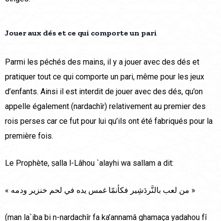
Jouer aux dés et ce qui comporte un pari
Parmi les péchés des mains, il y a jouer avec des dés et
pratiquer tout ce qui comporte un pari, même pour les jeux
d’enfants. Ainsi il est interdit de jouer avec des dés, qu’on
appelle également (nardachîr) relativement au premier des
rois perses car ce fut pour lui qu’ils ont été fabriqués pour la
première fois.
Le Prophète, ṣalla l-Lâhou `alayhi wa sallam a dit:
« من لعب بالنَّردَشِير فكأنمّا غمس يده في لحم خنزير ودمه »
(man la`iba bi n-nardachîr fa ka’annamâ ghamaça yadahou fî