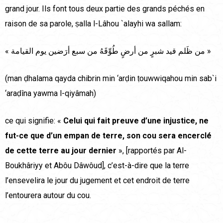
grand jour. Ils font tous deux partie des grands péchés en
raison de sa parole, ṣalla l-Lâhou `alayhi wa sallam:
« من ظَلم قيد شبرٍ من أرضٍ طُوِّقَهُ من سبع أرَضين يوم القيامة »
(man ḍhalama qayda chibrin min ‘arḍin ṭouwwiqahou min sab`i
‘araḍîna yawma l-qiyâmah)
ce qui signifie: «
Celui qui fait preuve d’une injustice, ne
fut-ce que d’un empan de terre, son cou sera encerclé
de cette terre au jour dernier
», [rapportés par Al-
Boukhâriyy et Abôu Dâwôud], c’est-à-dire que la terre
l’ensevelira le jour du jugement et cet endroit de terre
l’entourera autour du cou.