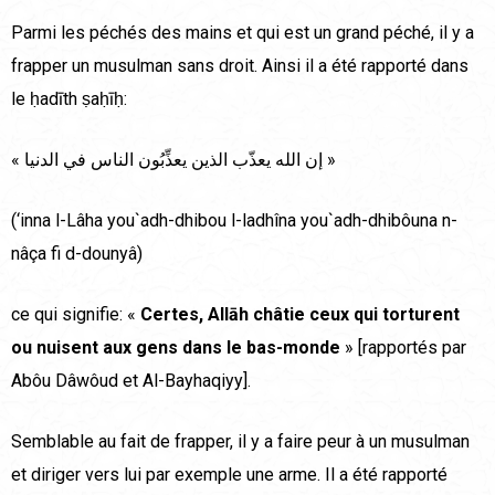
Parmi les péchés des mains et qui est un grand péché, il y a
frapper un musulman sans droit. Ainsi il a été rapporté dans
le ḥadīth ṣaḥīḥ:
« إن الله يعذّب الذين يعذِّبُون الناس في الدنيا »
(‘inna l-Lâha you`adh-dhibou l-ladhîna you`adh-dhibôuna n-
nâça fi d-dounyâ)
ce qui signifie: «
Certes, Allāh châtie ceux qui torturent
ou nuisent aux gens dans le bas-monde
» [rapportés par
Abôu Dâwôud et Al-Bayhaqiyy].
Semblable au fait de frapper, il y a faire peur à un musulman
et diriger vers lui par exemple une arme. Il a été rapporté