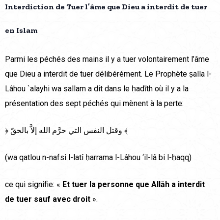
Interdiction de Tuer l’âme que Dieu a interdit de tuer
en Islam
Parmi les péchés des mains il y a tuer volontairement l’âme
que Dieu a interdit de tuer délibérément. Le Prophète ṣalla l-
Lâhou `alayhi wa sallam a dit dans le ḥadīth où il y a la
présentation des sept péchés qui mènent à la perte:
﴿ وقتل النفس التي حرَّم الله إلاَّ بالحقّ ﴾
(wa qatlou n-nafsi l-latî ḥarrama l-Lâhou ‘il-lâ bi l-ḥaqq)
ce qui signifie: «
Et tuer la personne que Allāh a interdit
de tuer sauf avec droit
».