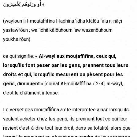
أَو وزَنُوهُم يُخْسِرُونَ ﴾
(wayloun li l-mouṭaffifîna l-ladhîna ‘idha ktâlôu `ala n-nâçi
yastawfôun ; wa ‘idhâ kâlôuhoum ‘aw wazanôuhoum
youkhsirôun)
ce qui signifie: «
Al-wayl aux mouṭaffifîna, ceux qui,
lorsqu’ils font peser par les gens, prennent tous leurs
droits et qui, lorsqu’ils mesurent ou pèsent pour les
gens, diminuent
» [sôurat Al-mouṭaffifîna / 2-4], al-wayl,
c’est le châtiment intense.
Le verset des mouṭaffifîna a été interprétée ainsi: lorsqu’ils
veulent acheter chez les gens, ils prennent tout ce qui leur
revient c’est-à-dire tout leur droit, dans sa totalité, alors que