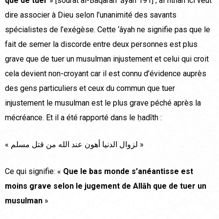
que de tuer
» [sourat al-Baqarah ‘āyah 191] ; al fitnah ici veut
dire associer à Dieu selon l’unanimité des savants
spécialistes de l’exégèse. Cette ‘âyah ne signifie pas que le
fait de semer la discorde entre deux personnes est plus
grave que de tuer un musulman injustement et celui qui croit
cela devient non-croyant car il est connu d’évidence auprès
des gens particuliers et ceux du commun que tuer
injustement le musulman est le plus grave péché après la
mécréance. Et il a été rapporté dans le ḥadīth :
« لزوال الدنيا أهون عند الله من قتل مسلم »
Ce qui signifie: «
Que le bas monde s’anéantisse est
moins grave selon le jugement de Allāh que de tuer un
musulman
»