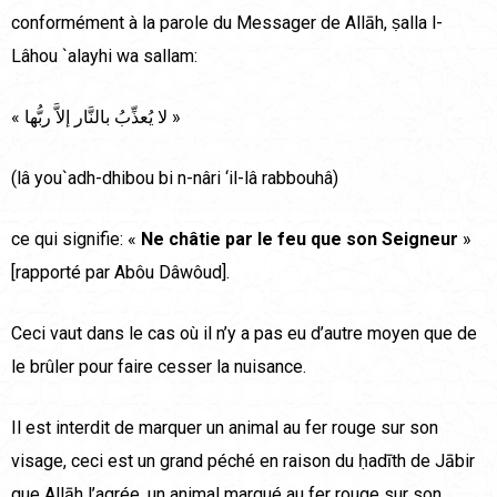
conformément à la parole du Messager de Allāh, ṣalla l-
Lâhou `alayhi wa sallam:
« لا يُعذِّبُ بالنَّار إلاَّ ربُّها »
(lâ you`adh-dhibou bi n-nâri ‘il-lâ rabbouhâ)
ce qui signifie: «
Ne châtie par le feu que son Seigneur
»
[rapporté par Abôu Dâwôud].
Ceci vaut dans le cas où il n’y a pas eu d’autre moyen que de
le brûler pour faire cesser la nuisance.
Il est interdit de marquer un animal au fer rouge sur son
visage, ceci est un grand péché en raison du ḥadīth de Jābir
que Allāh l’agrée, un animal marqué au fer rouge sur son