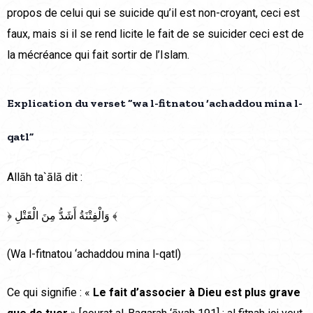
propos de celui qui se suicide qu’il est non-croyant, ceci est
faux, mais si il se rend licite le fait de se suicider ceci est de
la mécréance qui fait sortir de l’Islam.
Explication du verset “wa l-fitnatou ‘achaddou mina l-
qatl”
Allāh ta`ālā dit :
﴿ وَالْفِتْنَةُ أَشَدُّ مِنَ الْقَتْلِ ﴾
(Wa l-fitnatou ‘achaddou mina l-qatl)
Ce qui signifie : «
Le fait d’associer à Dieu est plus grave