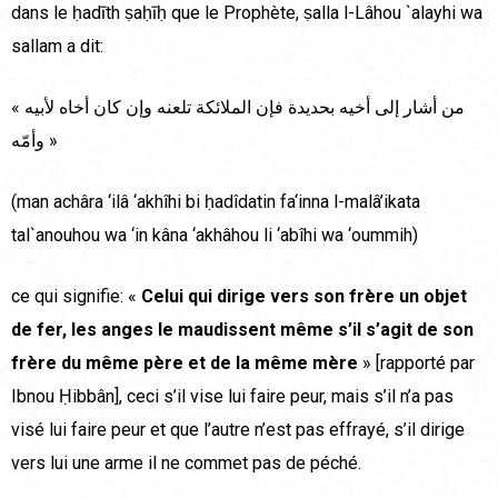
dans le ḥadīth ṣaḥīḥ que le Prophète, ṣalla l-Lâhou `alayhi wa
sallam a dit:
« من أشار إلى أخيه بحديدة فإن الملائكة تلعنه وإن كان أخاه لأبيه
وأمّه »
(man achâra ‘ilâ ‘akhîhi bi ḥadîdatin fa‘inna l-malâ’ikata
tal`anouhou wa ‘in kâna ‘akhâhou li ‘abîhi wa ‘oummih)
ce qui signifie: «
Celui qui dirige vers son frère un objet
de fer, les anges le maudissent même s’il s’agit de son
frère du même père et de la même mère
» [rapporté par
Ibnou Ḥibbân], ceci s’il vise lui faire peur, mais s’il n’a pas
visé lui faire peur et que l’autre n’est pas effrayé, s’il dirige
vers lui une arme il ne commet pas de péché.