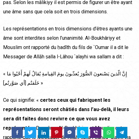
pas. Selon les mâlikiyy il est permis de figurer un être ayant
une âme sans que cela soit en trois dimensions.
Les représentations en trois dimensions d’êtres ayants une
âme sont interdites selon l’unanimité. Al-Boukhâriyy et
Mouslim ont rapporté du ḥadīth du fils de `Oumar il a dit le
Messager de Allāh ṣalla l-Lâhou `alayhi wa sallam a dit :
« إِنَّ الّذينَ يَصْنعونَ الصُّوَرَ يُعذّبونَ يومَ القِيامةِ يُقالُ لَهمْ أَحْيُوا مَا
خَلَقتُم [أي صَوَّرتُم] »
Ce qui signifie: «
certes ceux qui fabriquent les
représentations seront châtiés dans l’au-delà, il leurs
sera dit faites donc revivre ce que vous avez
représenté
». De même Al-Boukhâriyy et Mouslim ont
rapporté que le Messager de Allāh, ṣalla l-Lâhou `alayhi wa