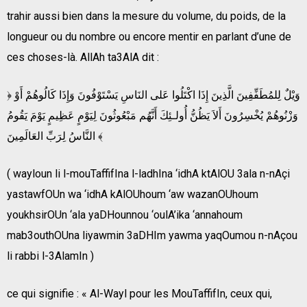
trahir aussi bien dans la mesure du volume, du poids, de la
longueur ou du nombre ou encore mentir en parlant d’une de
ces choses-là. AllAh ta3AlA dit :
﴿ وَيْلٌ لِلمُطَفِّفِينَ الَّذِينَ إِذَا اكْتَلُوا عَلى النَاسِ يَسْتَوْفُونَ وَإِذَا كَالُوهُمْ أَوْ
وَزْنُوهُمْ يُخْسِرُونَ أَلاَ يَظُنُّ أُولـئِكَ أَنَّهُم مَبْعُوثُونَ لِيَوْمٍ عَظِيمٍ يَوْمَ يَقُومُ
النَّاسُ لِرَبِّ العَالَمِينَ ﴾
( wayloun li l-mouTaffifIna l-ladhIna ‘idhA ktAlOU 3ala n-nAçi
yastawfOUn wa ‘idhA kAlOUhoum ‘aw wazanOUhoum
youkhsirOUn ‘ala yaDHounnou ‘oulA’ika ‘annahoum
mab3outhOUna liyawmin 3aDHIm yawma yaqOumou n-nAçou
li rabbi l-3AlamIn )
ce qui signifie : « Al-Wayl pour les MouTaffifIn, ceux qui,