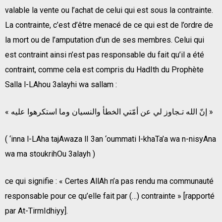
valable la vente ou l’achat de celui qui est sous la contrainte.
La contrainte, c’est d’être menacé de ce qui est de l’ordre de
la mort ou de l’amputation d’un de ses membres. Celui qui
est contraint ainsi n’est pas responsable du fait qu’il a été
contraint, comme cela est compris du HadIth du Prophète
Salla l-LAhou 3alayhi wa sallam :
« إنّ الله تـجاوز لي عن أمّتي الخطأ والنسيان وما استكرهوا عليه »
( ‘inna l-LAha tajAwaza lI 3an ‘oummati l-khaTa’a wa n-nisyAna
wa ma stoukrihOu 3alayh )
ce qui signifie : « Certes AllAh n’a pas rendu ma communauté
responsable pour ce qu’elle fait par (…) contrainte » [rapporté
par At-TirmIdhiyy].