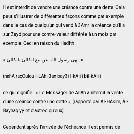
Il est interdit de vendre une créance contre une dette. Cela
peut s’illustrer de différentes façons comme par exemple
dans le cas de quelqu’un qui vend à 3Amr la créance qu’il a
sur Zayd pour une contre-valeur différée à un mois par
exemple. Ceci en raison du HadIth :
« نـهى رسول الله عن بيع الكالئ بالكالئ »
(nahA raçOulou l-LAhi 3an bay3i l-kAli’i bil-kAli’)
ce qui signifie : « Le Messager de AllAh a interdit la vente
d’une créance contre une dette », [rapporté par Al-HAkim, Al-
Bayhaqiyy et d’autres qu’eux].
Cependant après l’arrivée de l’échéance il est permis de