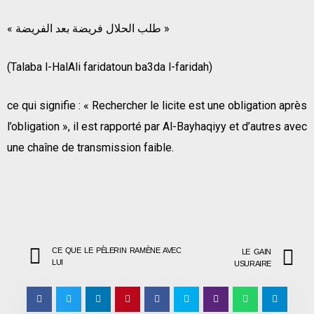
« طلب الحلال فريضة بعد الفريضة »
(Talaba l-HalAli faridatoun ba3da l-faridah)
ce qui signifie : « Rechercher le licite est une obligation après
l’obligation », il est rapporté par Al-Bayhaqiyy et d’autres avec
une chaîne de transmission faible.
CE QUE LE PÈLERIN RAMÈNE AVEC
LE GAIN
LUI
USURAIRE