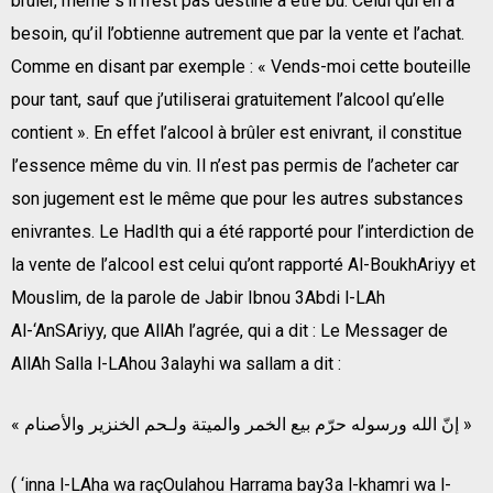
brûler, même s’il n’est pas destiné à être bu. Celui qui en a
besoin, qu’il l’obtienne autrement que par la vente et l’achat.
Comme en disant par exemple : « Vends-moi cette bouteille
pour tant, sauf que j’utiliserai gratuitement l’alcool qu’elle
contient ». En effet l’alcool à brûler est enivrant, il constitue
l’essence même du vin. Il n’est pas permis de l’acheter car
son jugement est le même que pour les autres substances
enivrantes. Le HadIth qui a été rapporté pour l’interdiction de
la vente de l’alcool est celui qu’ont rapporté Al-BoukhAriyy et
Mouslim, de la parole de Jabir Ibnou 3Abdi l-LAh
Al-‘AnSAriyy, que AllAh l’agrée, qui a dit : Le Messager de
AllAh Salla l-LAhou 3alayhi wa sallam a dit :
« إنّ الله ورسوله حرّم بيع الخمر والميتة ولـحم الخنزير والأصنام »
( ‘inna l-LAha wa raçOulahou Harrama bay3a l-khamri wa l-