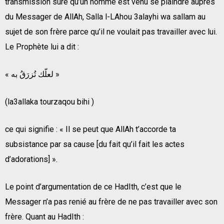
transmission sûre qu’un homme est venu se plaindre auprès
du Messager de AllAh, Salla l-LAhou 3alayhi wa sallam au
sujet de son frère parce qu’il ne voulait pas travailler avec lui.
Le Prophète lui a dit :
« لعلّك تُزرَقُ به »
(la3allaka tourzaqou bihi )
ce qui signifie : « Il se peut que AllAh t’accorde ta
subsistance par sa cause [du fait qu’il fait les actes
d’adorations] ».
Le point d’argumentation de ce HadIth, c’est que le
Messager n’a pas renié au frère de ne pas travailler avec son
frère. Quant au HadIth :