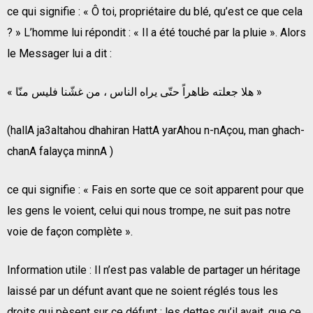
ce qui signifie : « Ô toi, propriétaire du blé, qu’est ce que cela
? » L’homme lui répondit : « Il a été touché par la pluie ». Alors
le Messager lui a dit :
« هلا جعلته ظاهراً حتّى يراه الناس ، من غشّنا فليس منّا »
(hallA ja3altahou dhahiran HattA yarAhou n-nAçou, man ghach-
chanA falayça minnA )
ce qui signifie : « Fais en sorte que ce soit apparent pour que
les gens le voient, celui qui nous trompe, ne suit pas notre
voie de façon complète ».
Information utile : Il n’est pas valable de partager un héritage
laissé par un défunt avant que ne soient réglés tous les
droits qui pèsent sur ce défunt : les dettes qu’il avait, que ce