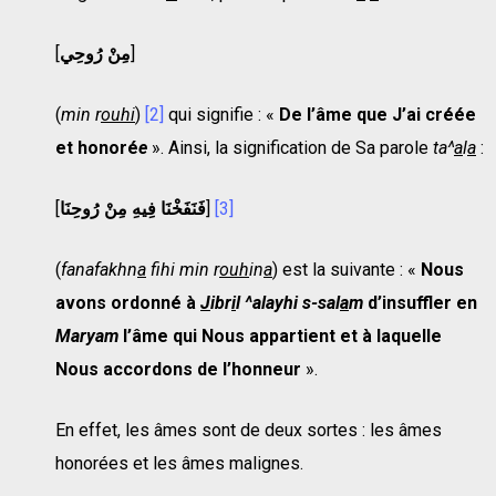
[
مِنْ رُوحِي
]
(
min r
ouhi
)
[2]
qui signifie : «
De l’âme que J’ai créée
et honoré
e
». Ainsi, la signification de Sa parole
ta^
a
l
a
:
[
فَنَفَخْنَا فِيهِ مِنْ رُوحِنَا
]
[3]
(
fanafakhn
a
f
hi min r
ouh
in
a
) est la suivante : «
Nous
avons ordonné à
J
ibr
i
l
^alayhi s-sal
a
m
d’insuffler en
Maryam
l’âme qui Nous appartient et à laquelle
Nous accordons de l’honneur
».
En effet, les âmes sont de deux sortes : les âmes
honorées et les âmes malignes.