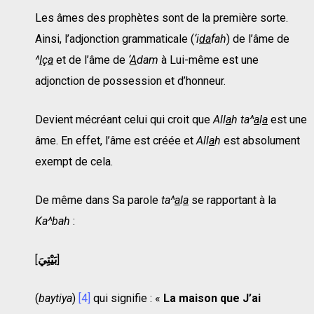
Les âmes des prophètes sont de la première sorte.
Ainsi, l’adjonction grammaticale (
‘i
da
fah
) de l’âme de
^
I
ç
a
et de l’âme de
‘
A
dam
à Lui-même est une
adjonction de possession et d’honneur.
Devient mécréant celui qui croit que
All
a
h ta^
a
l
a
est une
âme. En effet, l’âme est créée et
All
a
h
est absolument
exempt de cela.
De même dans Sa parole
ta^
a
l
a
se rapportant à la
Ka^bah
:
[
بَيْتِيَ
]
(
baytiya
)
[4]
qui signifie : «
La maison que J’ai