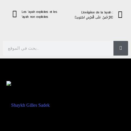
Les ‘ayah explicites et les
L’exégèse de la ‘ayah :
‘ayah non explicites
الرَّحْمَنُ عَلَى الْعَرْشِ اسْتَوَى