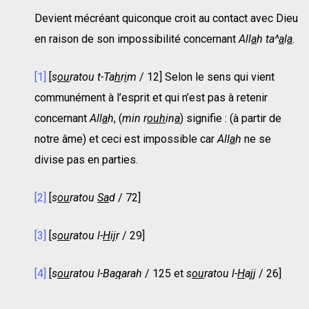
Devient mécréant quiconque croit au contact avec Dieu
en raison de son impossibilité concernant
All
a
h ta^
a
l
a
.
[1]
[
s
ou
ratou t-Ta
h
r
i
m
/ 12] Selon le sens qui vient
communément à l’esprit et qui n’est pas à retenir
concernant
All
a
h
, (
min r
ouh
in
a
) signifie : (à partir de
notre âme) et ceci est impossible car
All
a
h
ne se
divise pas en parties.
[2]
[
s
ou
ratou
Sa
d
/ 72]
[3]
[
s
ou
ratou l-
H
i
j
r
/ 29]
[4]
[
s
ou
ratou l-Ba
q
arah
/ 125 et
s
ou
ratou l-
H
ajj
/ 26]