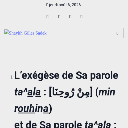
jeudi août 6, 2026
L’exégèse de Sa parole
ta^
a
l
a
: [مِنْ رُوحِنَا] (
min
r
ouh
in
a
)
et de Sa parole
ta^
a
l
a
: