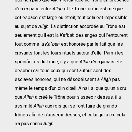
d’un espace entre
All
a
h
et le Trône, qu’on estime que
cet espace est large ou étroit, tout cela est impossible
au sujet de
All
a
h
. La distinction accordée au Trône est
seulement qu’il est la
Ka^bah
des anges qui l’entourent,
tout comme la
Ka^bah
est honorée par le fait que les
croyants font les tours rituels autour d’elle. Parmi les
spécificités du Trône, il y a que
All
a
h
n’y a jamais été
désobéi car tous ceux qui sont autour sont des
esclaves honorés, qui ne désobéissent à
All
a
h
pas
même le temps d’un clin d’œil. Ainsi, si quelqu’un a cru
que
All
a
h
a créé le Trône pour s’asseoir dessus, il a
assimilé
All
a
h
aux rois qui se font faire de grands
trônes afin de s’asseoir dessus, et celui qui a cru cela
n’a pas connu
All
a
h
.