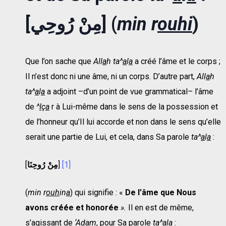
[مِنْ رُوحِي] (
min r
ouhi
)
Que l’on sache que
All
a
h ta^
a
l
a
a créé l’âme et le corps ;
Il n’est donc ni une âme, ni un corps. D’autre part,
All
a
h
ta^
a
l
a
a adjoint –d’un point de vue grammatical– l’âme
de
^
I
ç
a
r à Lui-même dans le sens de la possession et
de l’honneur qu’Il lui accorde et non dans le sens qu’elle
serait une partie de Lui, et cela, dans Sa parole
ta^
a
l
a
:
[
مِنْ رُوحِنَا
]
[1]
(
min r
ouh
in
a
) qui signifie : «
De l’âme que Nous
avons créée et honorée
».
Il en est de même,
s’agissant de
‘
A
dam
, pour Sa parole
ta^
a
l
a
: