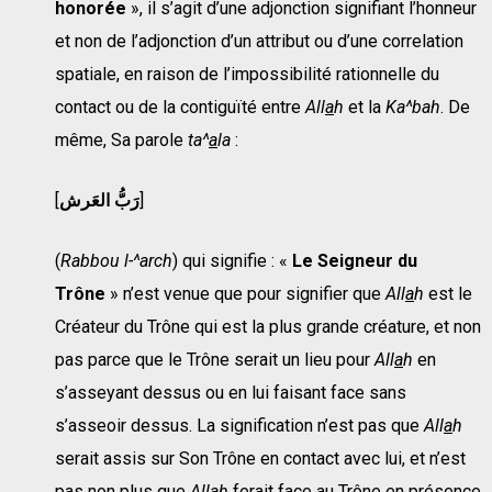
honorée
», il s’agit d’une adjonction signifiant l’honneur
et non de l’adjonction d’un attribut ou d’une correlation
spatiale, en raison de l’impossibilité rationnelle du
contact ou de la contiguïté entre
All
a
h
et la
Ka^bah
. De
même, Sa parole
ta^
a
la
:
[
رش
رَبُّ الع
]
(
Rabbou l-^arch
) qui signifie : «
Le Seigneur du
Trône
» n’est venue que pour signifier que
All
a
h
est le
Créateur du Trône qui est la plus grande créature, et non
pas parce que le Trône serait un lieu pour
All
a
h
en
s’asseyant dessus ou en lui faisant face sans
s’asseoir dessus. La signification n’est pas que
All
a
h
serait assis sur Son Trône en contact avec lui, et n’est
pas non plus que
All
a
h
ferait face au Trône en présence