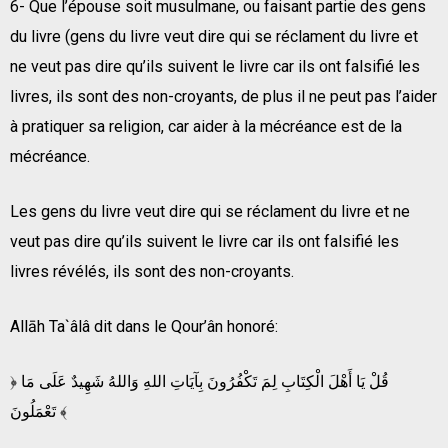
6- Que l’épouse soit musulmane, ou faisant partie des gens
du livre (gens du livre veut dire qui se réclament du livre et
ne veut pas dire qu’ils suivent le livre car ils ont falsifié les
livres, ils sont des non-croyants, de plus il ne peut pas l’aider
à pratiquer sa religion, car aider à la mécréance est de la
mécréance.
Les gens du livre veut dire qui se réclament du livre et ne
veut pas dire qu’ils suivent le livre car ils ont falsifié les
livres révélés, ils sont des non-croyants.
Allāh Ta`âlâ dit dans le Qour’ân honoré:
﴿ قُلْ يَا أَهْلَ الْكِتَابِ لِمَ تَكْفُرُونَ بِآيَاتِ اللهِ وَاللهُ شَهِيدٌ عَلَى مَا
تَعْمَلُونَ ﴾