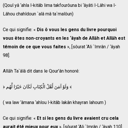
(Qoul yâ ‘ahla l-kitâb lima takfourôuna bi ‘âyâti l-Lâhi wa l-
Lâhou chahîdoun `alâ mâ ta`malôun)
Ce qui signifie: «
Dis ô vous les gens du livre pourquoi
vous êtes non-croyants en les ‘âyah de Allāh et Allāh est
témoin de ce que vous faites
», [sôurat ‘Ali `Imrân / ‘âyah
98].
Allāh Ta`âlâ dit dans le Qour’ân honoré:
﴿ وَلَوْ آمَنَ أَهْلُ الْكِتَابِ لَكَانَ خَيْرًا لَّهُم ﴾
( wa law ‘âmana ‘ahlou l-kitâb lakân khayran lahoum )
Ce qui signifie: «
Et si les gens du livre avaient cru cela
aurait été mieux pour eux
», [sôurat ‘Ali `Imrân / ‘âyah 110].