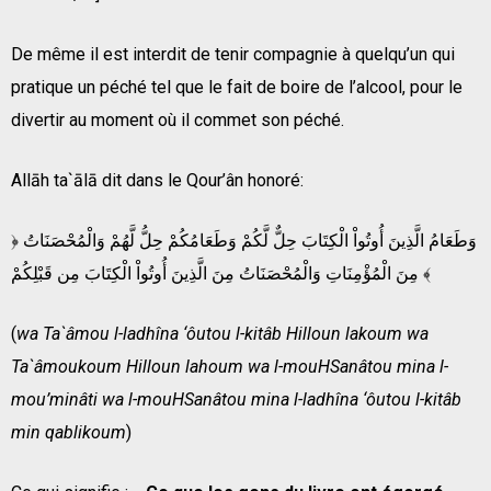
De même il est interdit de tenir compagnie à quelqu’un qui
pratique un péché tel que le fait de boire de l’alcool, pour le
divertir au moment où il commet son péché.
Allāh ta`ālā dit dans le Qour’ân honoré:
﴿ وَطَعَامُ الَّذِينَ أُوتُواْ الْكِتَابَ حِلٌّ لَّكُمْ وَطَعَامُكُمْ حِلُّ لَّهُمْ وَالْمُحْصَنَاتُ
مِنَ الْمُؤْمِنَاتِ وَالْمُحْصَنَاتُ مِنَ الَّذِينَ أُوتُواْ الْكِتَابَ مِن قَبْلِكُمْ ﴾
(
wa Ta`âmou l-ladhîna ‘ôutou l-kitâb Hilloun lakoum wa
Ta`âmoukoum Hilloun lahoum wa l-mouHSanâtou mina l-
mou’minâti wa l-mouHSanâtou mina l-ladhîna ‘ôutou l-kitâb
min qablikoum
)