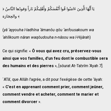
﴿ يَا أَيُّهَا الَّذِينَ ءَامَنُوا قُوا أَنْفُسَكُمْ وَأَهْلِيكُمْ نَاراً وَقودُها النَّاسُ
والحِجَارَة ﴾
(
yâ ‘ayyouha l-ladhîna ‘âmanôu qôu ‘anfousakoum wa
‘ahlîkoum nâran waqôudouha n-nâsou wa l-Hijârah
)
Ce qui signifie: «
Ô vous qui avez cru, préservez-vous
ainsi que vos familles, d’un feu dont le combustible sera
des humains et des pierres
», [sôurat At-Taḥrîm ‘Ayah 7].
`ATâ’, que Allāh l’agrée, a dit pour l’exégèse de cette ‘âyah:
«
C’est en apprenant comment prier, comment jeûner,
comment vendre et acheter, comment te marier et
comment divorcer
».