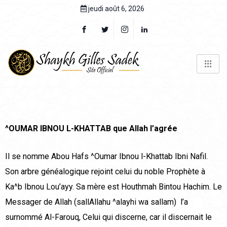
jeudi août 6, 2026
^OUMAR IBNOU L-KHATTAB que Allah l’agrée
Il se nomme Abou Hafs ^Oumar Ibnou l-Khattab Ibni Nafil.
Son arbre généalogique rejoint celui du noble Prophète à
Ka^b Ibnou Lou’ayy. Sa mère est Houthmah Bintou Hachim. Le
Messager de Allah (sallAllahu ^alayhi wa sallam) l’a
surnommé Al-Farouq, Celui qui discerne, car il discernait le