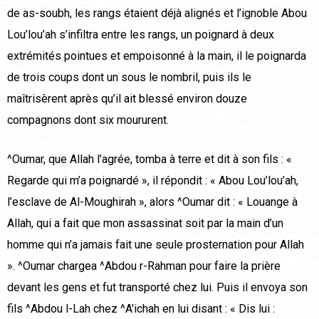
de as-soubh, les rangs étaient déjà alignés et l’ignoble Abou
Lou’lou’ah s’infiltra entre les rangs, un poignard à deux
extrémités pointues et empoisonné à la main, il le poignarda
de trois coups dont un sous le nombril, puis ils le
maîtrisèrent après qu’il ait blessé environ douze
compagnons dont six moururent.
^Oumar, que Allah l’agrée, tomba à terre et dit à son fils : «
Regarde qui m’a poignardé », il répondit : « Abou Lou’lou’ah,
l’esclave de Al-Moughirah », alors ^Oumar dit : « Louange à
Allah, qui a fait que mon assassinat soit par la main d’un
homme qui n’a jamais fait une seule prosternation pour Allah
». ^Oumar chargea ^Abdou r-Rahman pour faire la prière
devant les gens et fut transporté chez lui. Puis il envoya son
fils ^Abdou l-Lah chez ^A’ichah en lui disant : « Dis lui :