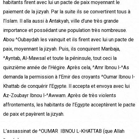
habitants firent avec lui un pacte de paix moyennant le
paiement de la jizyah. Par la suite ils se convertirent tous à
l’Islam. Il alla aussi à Antakyah, ville d’une très grande
importance et possédant une population très nombreuse.
Abou ^Oubaydah les vainquit et ils firent avec lui un pacte de
paix, moyennant la jizyah. Puis, ils conquirent Manbaja,
^Ayntab, Al-Mawsal et toute la péninsule, tout ceci la
quinzième année de l’Hégire. Après cela, ^Amr Ibnou l-^As
demanda la permission à l’Emir des croyants ^Oumar Ibnou l-
Khattab de conquérir l’Egypte. Il accepta et envoya avec lui
Az-Zoubayr Ibnou l-^Awwam. Après de très violents
affrontements, les habitants de l’Egypte acceptèrent le pacte
de paix et payèrent la jizyah.
L’assassinat de ^OUMAR IBNOU L-KHATTAB (que Allah