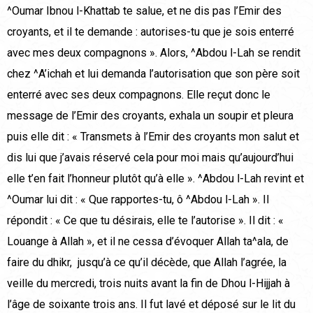
^Oumar Ibnou l-Khattab te salue, et ne dis pas l’Emir des
croyants, et il te demande : autorises-tu que je sois enterré
avec mes deux compagnons ». Alors, ^Abdou l-Lah se rendit
chez ^A’ichah et lui demanda l’autorisation que son père soit
enterré avec ses deux compagnons. Elle reçut donc le
message de l’Emir des croyants, exhala un soupir et pleura
puis elle dit : « Transmets à l’Emir des croyants mon salut et
dis lui que j’avais réservé cela pour moi mais qu’aujourd’hui
elle t’en fait l’honneur plutôt qu’à elle ». ^Abdou l-Lah revint et
^Oumar lui dit : « Que rapportes-tu, ô ^Abdou l-Lah ». Il
répondit : « Ce que tu désirais, elle te l’autorise ». Il dit : «
Louange à Allah », et il ne cessa d’évoquer Allah ta^ala, de
faire du dhikr, jusqu’à ce qu’il décède, que Allah l’agrée, la
veille du mercredi, trois nuits avant la fin de Dhou l-Hijjah à
l’âge de soixante trois ans. Il fut lavé et déposé sur le lit du