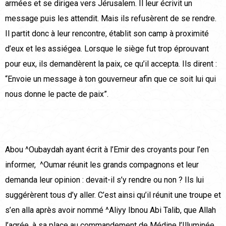
armées et se dirigea vers Jérusalem. Il leur écrivit un
message puis les attendit. Mais ils refusèrent de se rendre.
Il partit donc à leur rencontre, établit son camp à proximité
d’eux et les assiégea. Lorsque le siège fut trop éprouvant
pour eux, ils demandèrent la paix, ce qu’il accepta. Ils dirent :
“Envoie un message à ton gouverneur afin que ce soit lui qui
nous donne le pacte de paix”.
Abou ^Oubaydah ayant écrit à l’Emir des croyants pour l’en
informer, ^Oumar réunit les grands compagnons et leur
demanda leur opinion : devait-il s’y rendre ou non ? Ils lui
suggérèrent tous d’y aller. C’est ainsi qu’il réunit une troupe et
s’en alla après avoir nommé ^Aliyy Ibnou Abi Talib, que Allah
l’agrée, à sa place au commandement de Médine l’Illuminée.