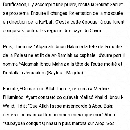
fortification, il y accomplit une prière, récita la Sourat Sad et
se prosterna. Ensuite il changea l’orientation de la mosquée
en direction de la Ka^bah. C’est à cette époque-là que furent
conquises toutes les régions des pays du Cham.
Puis, il nomma ^Alqamah Ibnou Hakim à la tête de la moitié
de la Palestine et fit de Ar-Ramlah sa capitale ; d’autre part il
nomma ^Alqamah Ibnou Mahriz à la tête de l’autre moitié et
l’installa à Jérusalem (Baytou l-Maqdis).
Ensuite, ^Oumar, que Allah l’agrée, retourna à Médine
l’Illuminée. Ayant constaté ce qu’avait réalisé Khalid Ibnou l-
Walid, il dit : “Que Allah fasse miséricorde à Abou Bakr,
certes il connaissait les hommes mieux que moi.” Abou
^Oubaydah conquit Qinnasrin puis marcha sur Alep. Ses