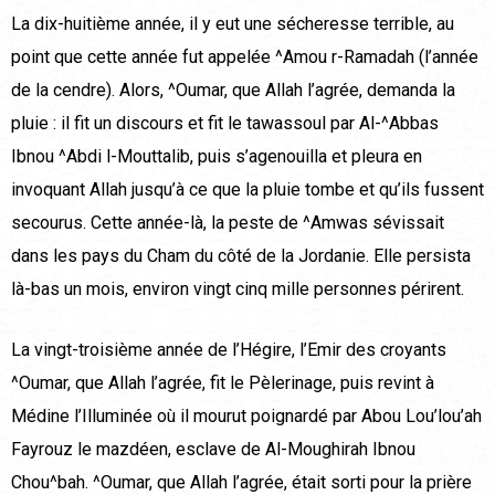
La dix-huitième année, il y eut une sécheresse terrible, au
point que cette année fut appelée ^Amou r-Ramadah (l’année
de la cendre). Alors, ^Oumar, que Allah l’agrée, demanda la
pluie : il fit un discours et fit le tawassoul par Al-^Abbas
Ibnou ^Abdi l-Mouttalib, puis s’agenouilla et pleura en
invoquant Allah jusqu’à ce que la pluie tombe et qu’ils fussent
secourus. Cette année-là, la peste de ^Amwas sévissait
dans les pays du Cham du côté de la Jordanie. Elle persista
là-bas un mois, environ vingt cinq mille personnes périrent.
La vingt-troisième année de l’Hégire, l’Emir des croyants
^Oumar, que Allah l’agrée, fit le Pèlerinage, puis revint à
Médine l’Illuminée où il mourut poignardé par Abou Lou’lou’ah
Fayrouz le mazdéen, esclave de Al-Moughirah Ibnou
Chou^bah. ^Oumar, que Allah l’agrée, était sorti pour la prière