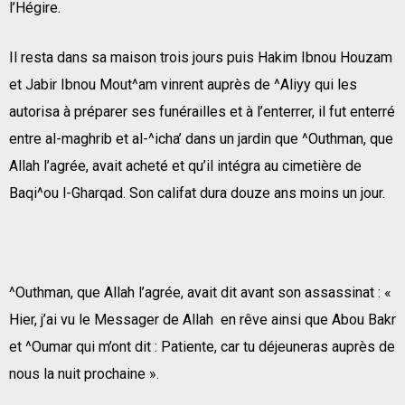
l’Hégire.
Il resta dans sa maison trois jours puis Hakim Ibnou Houzam
et Jabir Ibnou Mout^am vinrent auprès de ^Aliyy qui les
autorisa à préparer ses funérailles et à l’enterrer, il fut enterré
entre al-maghrib et al-^icha’ dans un jardin que ^Outhman, que
Allah l’agrée, avait acheté et qu’il intégra au cimetière de
Baqi^ou l-Gharqad. Son califat dura douze ans moins un jour.
^Outhman, que Allah l’agrée, avait dit avant son assassinat : «
Hier, j’ai vu le Messager de Allah en rêve ainsi que Abou Bakr
et ^Oumar qui m’ont dit : Patiente, car tu déjeuneras auprès de
nous la nuit prochaine ».