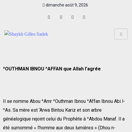
dimanche août 9, 2026
^OUTHMAN IBNOU ^AFFAN que Allah l’agrée
Il se nomme Abou ^Amr ^Outhman Ibnou ^Affan Ibnou Abi l-
^As. Sa mère est ‘Arwa Bintou Kariz et son arbre
généalogique rejoint celui du Prophète à ^Abdou Manaf. Il a
été surnommé « l’homme aux deux lumières » (Dhou n-