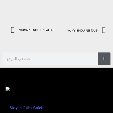
^OUMAR IBNOU L-KHATTAB
^ALIYY IBNOU ABI TALIB