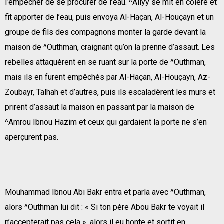
l’empêcher de se procurer de l’eau. ^Aliyy se mit en colère et
fit apporter de l’eau, puis envoya Al-Haçan, Al-Houçayn et un
groupe de fils des compagnons monter la garde devant la
maison de ^Outhman, craignant qu’on la prenne d’assaut. Les
rebelles attaquèrent en se ruant sur la porte de ^Outhman,
mais ils en furent empêchés par Al-Haçan, Al-Houçayn, Az-
Zoubayr, Talhah et d’autres, puis ils escaladèrent les murs et
prirent d’assaut la maison en passant par la maison de
^Amrou Ibnou Hazim et ceux qui gardaient la porte ne s’en
aperçurent pas.
Mouhammad Ibnou Abi Bakr entra et parla avec ^Outhman,
alors ^Outhman lui dit : « Si ton père Abou Bakr te voyait il
n’accepterait pas cela », alors il eu honte et sortit en