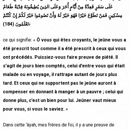
عَلَى سَفَرٍ فَعِدَّةٌ مِنْ أَيَّامٍ أُخَرَ وَعَلَى الذِينَ يُطِيقُونَهُ فِدْيَةٌ طَعَامُ
مِسْكِينٍ فَمَنْ تَطَوَّعَ خَيْرًا فَهُوَ خَيْرٌ لَهُ وَأَنْ تَصُومُوا خَيْرٌ لَكُمْ إِنْ كُنْتُمْ
تَعْلَمُونَ (184)
﴾
ce qui signifie: «
Ô vous qui êtes croyants, le jeûne vous a
été prescrit tout comme il a été prescrit à ceux qui vous
ont précédés. Puissiez-vous faire preuve de piété. Il
s’agit de jours bien comptés, celui d’entre vous qui était
malade ou en voyage, il rattrape autant de jours plus
tard. Et ceux qui ne supportent pas le jeûne auront à
compenser en donnant à manger à un pauvre ; celui qui
donne plus, c’est un bien pour lui. Jeûner vaut mieux
pour vous, si vous le saviez.
»
Dans cette ‘âyah, mes frères de foi, il y a une preuve de