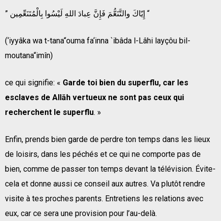
” إِيّاكَ والتَّنَعُّمَ فَإِنَّ عِبادَ اللهِ لَيْسُوا بِالْمُتَنَعِّمِين “
(‘iyyâka wa t-tana“ouma fa‘inna `ibâda l-Lâhi layçôu bil-
moutana“imîn)
ce qui signifie: «
Garde toi bien du superflu, car les
esclaves de Allāh vertueux ne sont pas ceux qui
recherchent le superflu
. »
Enfin, prends bien garde de perdre ton temps dans les lieux
de loisirs, dans les péchés et ce qui ne comporte pas de
bien, comme de passer ton temps devant la télévision. Évite-
cela et donne aussi ce conseil aux autres. Va plutôt rendre
visite à tes proches parents. Entretiens les relations avec
eux, car ce sera une provision pour l’au-delà.