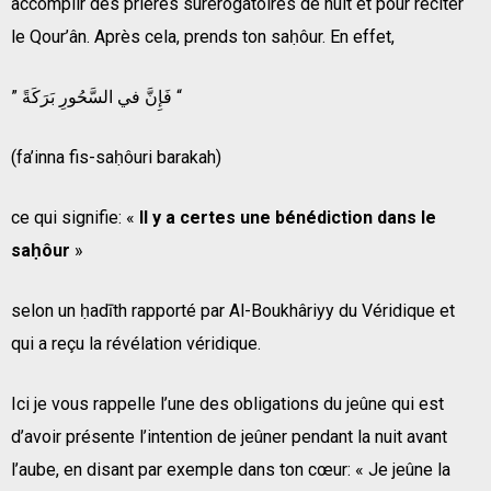
accomplir des prières surérogatoires de nuit et pour réciter
le Qour’ân. Après cela, prends ton saḥôur. En effet,
” فَإِنَّ في السَّحُورِ بَرَكَةً “
(fa’inna fis-saḥôuri barakah)
ce qui signifie: «
Il y a certes une bénédiction dans le
saḥôur
»
selon un ḥadīth rapporté par Al-Boukhâriyy du Véridique et
qui a reçu la révélation véridique.
Ici je vous rappelle l’une des obligations du jeûne qui est
d’avoir présente l’intention de jeûner pendant la nuit avant
l’aube, en disant par exemple dans ton cœur: « Je jeûne la