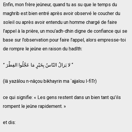
Enfin, mon frère jeûneur, quand tu as su que le temps du
maghrib est bien entré après avoir observé le coucher du
soleil ou après avoir entendu un homme chargé de faire
l’appel à la prière, un mou’adh-dhin digne de confiance qui se
base sur l’observation pour faire l’appel, alors empresse-toi
de rompre le jeûne en raison du ḥadīth:
” لا يَزالُ النّاسُ بِخَيْرٍ مَا عَجَّلُوا الفِطْرَ “
(lâ yazâlou n-nâçou bikhayrin ma `ajjalou l-fiTr)
ce qui signifie: « Les gens restent dans un bien tant qu’ils
rompent le jeûne rapidement. »
et dis: