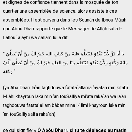
et dignes de confiance tiennent dans la mosquée de ton
quartier une assemblée de science, alors assiste à ces
assemblées. Il est parvenu dans les Sounân de Ibnou Mâjah
que Abôu Dharr rapporte que le Messager de Allāh ṣalla l-
Lâhou `alayhi wa sallam lui a dit:
” يا أَبَا ذَرٍّ لأَنْ تَغْدُوَ فَتَتَعَلَّمَ ءايَةً مِنْ كِتابِ اللهِ خَيْرٌ لَكَ مِنْ أَنْ تُصَلِّيَ
مِائَةَ رَكْعَةٍ ولأَنْ تَغْدُوَ فَتَتَعَلَّمَ بابًا مِنَ العِلْمِ خَيْرٌ لَكَ مِنْ أَنْ تُصَلِّيَ أَلْفَ
رَكْعَة “
(yâ Abâ Dharr la‘an taghdouwa fatata`allama ‘âyatan min kitâbi
l-Lâhi khayroun laka min ‘an touSalliya mi’ata raka`ah wa la‘an
taghdouwa fatata`allam bâban mina l-`ilmi khayroun laka min
‘an touSalliya‘alfa raka`ah)
ce qui signifie: «
Ô Abôu Dharr, si tu te déplaces au matin