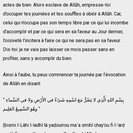
actes de bien. Alors esclave de Allāh, empresse-toi
d’occuper tes journées et tes souffles à obéir à Allāh. Car,
celui qui n’occupe pas son temps libre par ce qui lui incombe
d’accomplir et par ce qui sera en sa faveur au Jour dernier,
l’oisiveté l’incitera à faire ce qui ne sera pas en sa faveur.
Dis-toi: je ne vais pas laisser ce mois passer sans en
profiter, sans y accomplir du bien.
Ainsi à l’aube, tu peux commencer ta journée par l’évocation
de Allāh en disant:
” بِسْمِ اللهِ الَّذِي لا يَضُرُّ مَعَ اسْمِهِ شَىْءٌ في الأَرْضِ ولا في السَّماءِ
وهُوَ السَّمِيعُ العَلِيم “
(bismi l-Lâhi l-ladhî lâ yaḍourrou ma`a smihî chay’ou fi l-’arḍ