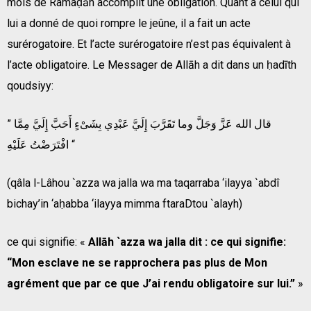
mois de Ramaḍān accomplit une obligation. Quant à celui qui
lui a donné de quoi rompre le jeûne, il a fait un acte
surérogatoire. Et l’acte surérogatoire n’est pas équivalent à
l’acte obligatoire. Le Messager de Allāh a dit dans un ḥadīth
qoudsiyy:
” قال الله عَزَّ وَجَلَّ وما تَقَرَّبَ إِلَيَّ عَبْدِي بِشَىْءٍ أَحَبَّ إِلَيَّ مِمَّا
افْتَرَضْتُ عَلَيْهِ “
(qâla l-Lâhou `azza wa jalla wa ma taqarraba ‘ilayya `abdî
bichay’in ‘aḥabba ‘ilayya mimma ftaraDtou `alayh)
ce qui signifie: «
Allāh `azza wa jalla dit : ce qui signifie:
“Mon esclave ne se rapprochera pas plus de Mon
agrément que par ce que J’ai rendu obligatoire sur lui.”
»