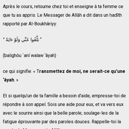
Après le cours, retourne chez toi et enseigne à ta femme ce
que tu as appris. Le Messager de Allāh a dit dans un ḥadīth
rapporté par Al-Boukhâriyy:
” بَلِّغُوا عَنِّي وَلَوْ ءايَةً “
(balighôu `anî walaw ‘âyah)
ce qui signifie: « T
ransmettez de moi, ne serait-ce qu’une
‘âyah
. »
Et si quelqu’un de ta famille a besoin d’aide, empresse-toi de
répondre à son appel. Sois une aide pour eux, et va vers eux
avec le sourire ainsi que la belle parole; soulage-les de la
fatigue éprouvante par des paroles douces. Rappelle-toi la