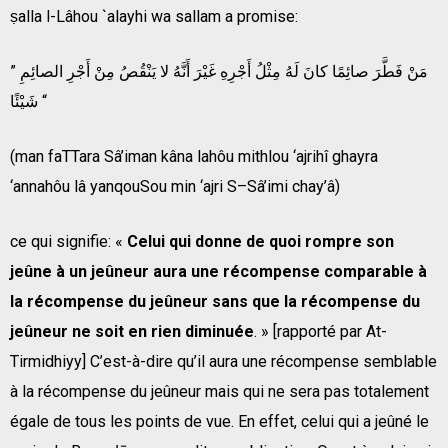
ṣalla l-Lâhou `alayhi wa sallam a promise:
” مَنْ فَطَّرَ صائِمًا كانَ لَهُ مِثْلُ أَجْرِهِ غَيْرَ أَنَّهُ لا يَنْقُصُ مِنْ أَجْرِ الصائِمِ
شَيْئًا “
(man faTTara Sâ’iman kâna lahôu mithlou ‘ajrihî ghayra
‘annahôu lâ yanqouSou min ‘ajri S–Sâ’imi chay’â)
ce qui signifie: «
Celui qui donne de quoi rompre son
jeûne à un jeûneur aura une récompense comparable à
la récompense du jeûneur sans que la récompense du
jeûneur ne soit en rien diminuée
. » [rapporté par At-
Tirmidhiyy] C’est-à-dire qu’il aura une récompense semblable
à la récompense du jeûneur mais qui ne sera pas totalement
égale de tous les points de vue. En effet, celui qui a jeûné le