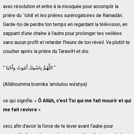
avec résolution et entre à la mosquée pour accomplir la
prière du `Ichâ’ et les prières surérogatoires de Ramaḍān.
Garde-toi de perdre ton temps en regardant la télévision, en
zappant d’une chaîne à l’autre pour prolonger tes veillées
sans aucun profit et retarder l’heure de ton réveil. Va plutôt te
coucher après la prière du TarawîH et dis:
” اللَّهُمَّ بِاسْمِكَ أَمُوتُ وأَحْيَا “
(Allāhoumma bismika ‘amôutou wa‘aḥya)
ce qui signifie: «
Ô Allāh, c’est Toi qui me fait mourir et qui
me fait revivre
»
ceci, afin d’avoir la force de te lever avant l’aube pour