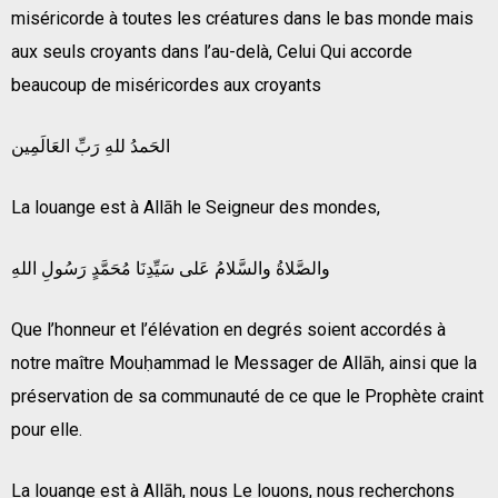
miséricorde à toutes les créatures dans le bas monde mais
aux seuls croyants dans l’au-delà, Celui Qui accorde
beaucoup de miséricordes aux croyants
الحَمدُ للهِ رَبِّ العَالَمِين
La louange est à Allāh le Seigneur des mondes,
والصَّلاةُ والسَّلامُ عَلى سَيِّدِنَا مُحَمَّدٍ رَسُولِ اللهِ
Que l’honneur et l’élévation en degrés soient accordés à
notre maître Mouḥammad le Messager de Allāh, ainsi que la
préservation de sa communauté de ce que le Prophète craint
pour elle.
La louange est à Allāh, nous Le louons, nous recherchons