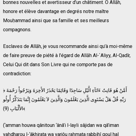
bonnes nouvelles et avertisseur d’un châtiment. Ô Allāh,
honore et élève davantage en degrés notre maître
Mouḥammad ainsi que sa famille et ses meilleurs
compagnons.
Esclaves de Allāh, je vous recommande ainsi qu’à moi-même
de faire preuve de piété à l’égard de Allāh Al-`Aliyy, Al-Qadîr,
Celui Qui dit dans Son Livre qui ne comporte pas de
contradiction:
﴿ أَمَّنْ هُوَ قَانِتٌ ءَانَآءِ الَّيْلِ سَاجِدًا وَقَائِمًا يَحْذَرُ الأَخِرَةَ وَيَرْجُواْ رَحْمَةَ
رَبِّهِ قُلْ هَلْ يَسْتَوِى الَّذِينَ يَعْلَمُونَ وَالَّذِينَ لاَ يَعْلَمُونَ إِنَّمَا يَتَذَكَّرُ أُولُو
الأَلْبَابِ (9)﴾
(‘amman houwa qânitoun ‘ânâ’i l-layli sâjidan wa qâ’iman
yaḥdharou l-‘âkhirata wa yarjôu raḥmata rabbihî qoul hal