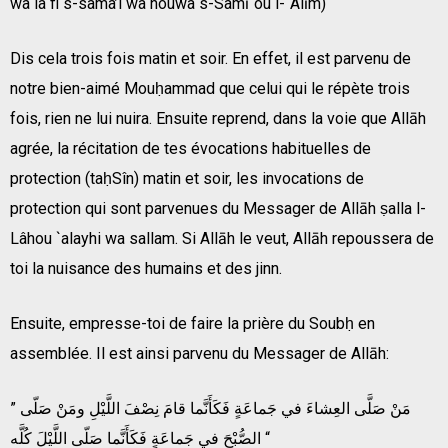
wa lâ fi s-samâ’i wa houwa s-Samī`ou l-`Alīm)
Dis cela trois fois matin et soir. En effet, il est parvenu de
notre bien-aimé Mouḥammad que celui qui le répète trois
fois, rien ne lui nuira. Ensuite reprend, dans la voie que Allāh
agrée, la récitation de tes évocations habituelles de
protection (taḥSîn) matin et soir, les invocations de
protection qui sont parvenues du Messager de Allāh ṣalla l-
Lâhou `alayhi wa sallam. Si Allāh le veut, Allāh repoussera de
toi la nuisance des humains et des jinn.
Ensuite, empresse-toi de faire la prière du Soubḥ en
assemblée. Il est ainsi parvenu du Messager de Allāh:
” مَنْ صَلَّى العِشاءَ في جَماعَةٍ فَكَأَنَّما قامَ نِصْفَ اللَّيْلِ ومَنْ صَلّى
الصُّبْحَ في جَماعَةٍ فَكَأَنَّما صَلّى اللَّيْلَ كُلَّه “