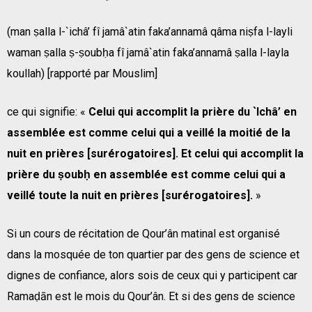
(man ṣalla l-`ichâ’ fî jamâ`atin faka’annamâ qâma niṣfa l-layli
waman ṣalla ṣ-ṣoubḥa fî jamâ`atin faka’annamâ ṣalla l-layla
koullah) [rapporté par Mouslim]
ce qui signifie: «
Celui qui accomplit la prière du `Ichâ’ en
assemblée est comme celui qui a veillé la moitié de la
nuit en prières [surérogatoires]. Et celui qui accomplit la
prière du ṣoubḥ en assemblée est comme celui qui a
veillé toute la nuit en prières [surérogatoires].
»
Si un cours de récitation de Qour’ân matinal est organisé
dans la mosquée de ton quartier par des gens de science et
dignes de confiance, alors sois de ceux qui y participent car
Ramaḍān est le mois du Qour’ân. Et si des gens de science