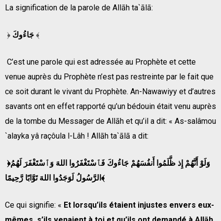
La signification de la parole de Allāh ta`ālā:
﴿
جَاءُوكَ
﴾
C’est une parole qui est adressée au Prophète et cette
venue auprès du Prophète n’est pas restreinte par le fait que
ce soit durant le vivant du Prophète. An-Nawawiyy et d’autres
savants ont en effet rapporté qu’un bédouin était venu auprès
de la tombe du Messager de Allāh et qu’il a dit: « As-salâmou
`alayka yâ raçôula l-Lâh ! Allāh ta`ālā a dit:
﴿وَلَوْ أَنَّهُمْ إِذ ظَّلَمُوا أَنفُسَهُمْ جَاءُوكَ فَٱسْتَغْفَرُوا اللهَ وَٱسْتَغْفَرَ لَهُمُ
الرَّسُولُ لَوَجَدُوا اللهَ تَوَّابًا رَّحِيمًا﴾
Ce qui signifie: «
Et lorsqu’ils étaient injustes envers eux-
mêmes, s’ils venaient à toi et qu’ils ont demandé à Allāh