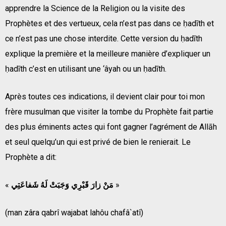
apprendre la Science de la Religion ou la visite des
Prophètes et des vertueux, cela n’est pas dans ce ḥadīth et
ce n’est pas une chose interdite. Cette version du ḥadīth
explique la première et la meilleure manière d’expliquer un
ḥadīth c’est en utilisant une ‘âyah ou un ḥadīth.
Après toutes ces indications, il devient clair pour toi mon
frère musulman que visiter la tombe du Prophète fait partie
des plus éminents actes qui font gagner l’agrément de Allāh
et seul quelqu’un qui est privé de bien le renierait. Le
Prophète a dit:
«
مَنْ زارَ قَبْرِي وَجَبَتْ لَهُ شَفاعَتِي
»
(man zâra qabrî wajabat lahôu chafâ`atî)