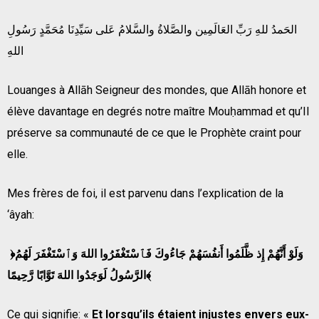
الحَمدُ للهِ رَبِّ العَالَمِين والصَّلاةُ والسَّلامُ عَلى سَيِّدِنَا مُحَمَّدٍ رَسُولِ
اللهِ
Louanges à Allāh Seigneur des mondes, que Allāh honore et
élève davantage en degrés notre maître Mouḥammad et qu’Il
préserve sa communauté de ce que le Prophète craint pour
elle.
Mes frères de foi, il est parvenu dans l’explication de la
‘âyah:
﴿وَلَوْ أَنَّهُمْ إِذ ظَّلَمُوا أَنفُسَهُمْ جَاءُوكَ فَٱسْتَغْفَرُوا اللهَ وَٱسْتَغْفَرَ لَهُمُ
الرَّسُولُ لَوَجَدُوا اللهَ تَوَّابًا رَّحِيمًا﴾
Ce qui signifie: «
Et lorsqu’ils étaient injustes envers eux-