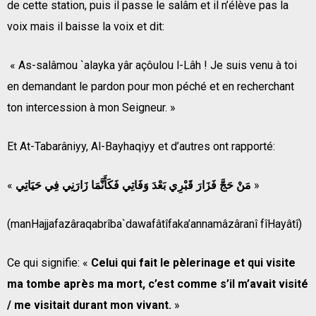
de cette station, puis il passe le salâm et il n’élève pas la
voix mais il baisse la voix et dit:
« As-salâmou `alayka yâr açôulou l-Lâh ! Je suis venu à toi
en demandant le pardon pour mon péché et en recherchant
ton intercession à mon Seigneur. »
Et At-Tabarâniyy, Al-Bayhaqiyy et d’autres ont rapporté:
«
مَنْ حَجَّ فَزَارَ قَبْرِي بَعْدَ وَفَاتِي فَكَأَنَّمَا زَارَنِي فِي حَيَاتِي
»
(manHajjafazâraqabrîba`dawafâtîfaka’annamâzâranî fîHayâtî)
Ce qui signifie: «
Celui qui fait le pèlerinage et qui visite
ma tombe après ma mort, c’est comme s’il m’avait visité
/ me visitait durant mon vivant.
»