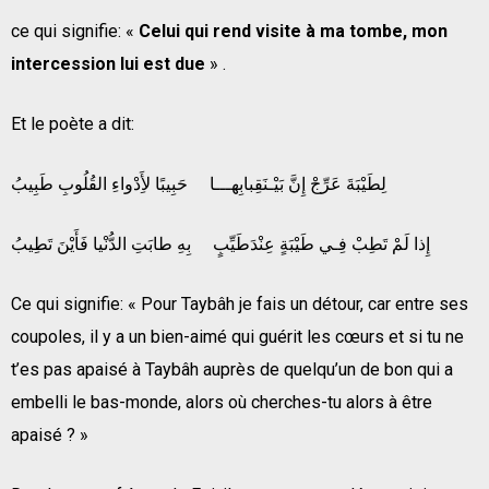
ce qui signifie: «
Celui qui rend visite à ma tombe, mon
intercession lui est due
» .
Et le poète a dit:
لِطَيْبَةَ عَرِّجْ إِنَّ بَيْـنَقِبابِهـــا حَبِيبًا لأَِدْواءِ القُلُوبِ طَبِيبُ
إِذا لَمْ تَطِبْ فِـي طَيْبَةٍ عِنْدَطَيِّبٍ بِهِ طابَتِ الدُّنْيا فَأَيْنَ تَطِيبُ
Ce qui signifie: « Pour Taybâh je fais un détour, car entre ses
coupoles, il y a un bien-aimé qui guérit les cœurs et si tu ne
t’es pas apaisé à Taybâh auprès de quelqu’un de bon qui a
embelli le bas-monde, alors où cherches-tu alors à être
apaisé ? »