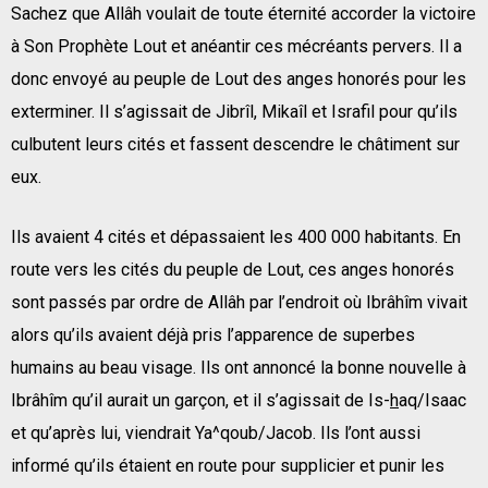
Sachez que Allâh voulait de toute éternité accorder la victoire
à Son Prophète Lout et anéantir ces mécréants pervers. Il a
donc envoyé au peuple de Lout des anges honorés pour les
exterminer. Il s’agissait de Jibrîl, Mikaîl et Israfil pour qu’ils
culbutent leurs cités et fassent descendre le châtiment sur
eux.
Ils avaient 4 cités et dépassaient les 400 000 habitants. En
route vers les cités du peuple de Lout, ces anges honorés
sont passés par ordre de Allâh par l’endroit où Ibrâhîm vivait
alors qu’ils avaient déjà pris l’apparence de superbes
humains au beau visage. Ils ont annoncé la bonne nouvelle à
Ibrâhîm qu’il aurait un garçon, et il s’agissait de Is-
h
aq/Isaac
et qu’après lui, viendrait Ya^qoub/Jacob. Ils l’ont aussi
informé qu’ils étaient en route pour supplicier et punir les