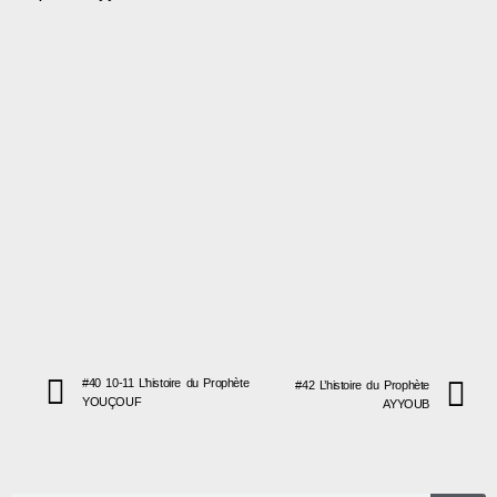
#40 10-11 L’histoire du Prophète
#42 L’histoire du Prophète
YOUÇOUF
AYYOUB