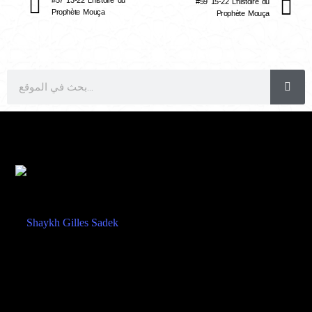
#59 15-22 L’histoire du
Prophète Mouça
Prophète Mouça