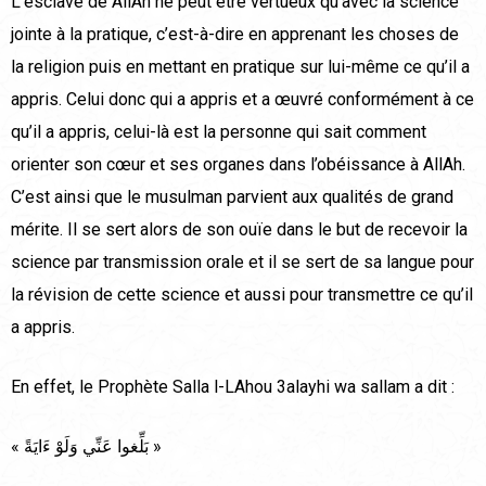
L’esclave de AllAh ne peut être vertueux qu’avec la science
jointe à la pratique, c’est-à-dire en apprenant les choses de
la religion puis en mettant en pratique sur lui-même ce qu’il a
appris. Celui donc qui a appris et a œuvré conformément à ce
qu’il a appris, celui-là est la personne qui sait comment
orienter son cœur et ses organes dans l’obéissance à AllAh.
C’est ainsi que le musulman parvient aux qualités de grand
mérite. Il se sert alors de son ouïe dans le but de recevoir la
science par transmission orale et il se sert de sa langue pour
la révision de cette science et aussi pour transmettre ce qu’il
a appris.
En effet, le Prophète Salla l-LAhou 3alayhi wa sallam a dit :
« بَلِّغوا عَنِّي وَلَوْ ءَايَةً »