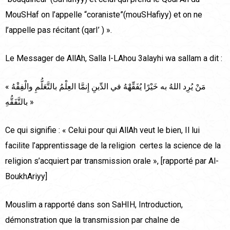
MouSHaf on l’appelle “coraniste”(mouSHafiyy) et on ne
l’appelle pas récitant (qarI’ ) ».
Le Messager de AllAh, Salla l-LAhou 3alayhi wa sallam a dit :
« مَنْ يُرِد اللهُ به خَيْرًا يُفَقِّهْهُ في الدِّينِ إِنمَّا العِلْمُ بالتَّعَلُّمِ والْفِقْهُ
بالتَّفَقُّهِ »
Ce qui signifie : « Celui pour qui AllAh veut le bien, Il lui
facilite l’apprentissage de la religion certes la science de la
religion s’acquiert par transmission orale », [rapporté par Al-
BoukhAriyy]
Mouslim a rapporté dans son SaHIH, Introduction,
démonstration que la transmission par chaIne de