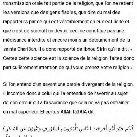
transmission orale fait partie de la religion, que l’on ne retient
les versions que des gens fiables, que dire du mal des
rapporteurs par ce qui est véritablement en eux est licite et
que c’est de surcroIt un devoir, ceci ne constitue pas une
médisance interdite et encore moins un détournement de la
sainte CharI3ah. Il a donc rapporté de Ibnou SIrIn qu’il a dit : «
Certes cette science est la science de la religion, faites donc
particulièrement attention de qui vous prenez votre religion ».
Si l’on entend d’un savant une parole divergeant de la religion,
il incombe donc à celui qui l’a entendue de l’avertir au sujet
de son erreur s’il a l’assurance que cela ne va pas entrainer
un mal supérieur. Et certes AllAh ta3AlA dit :
{ كُنتُمْ خَيْرَ أُمَّةٍ أُخْرِجَتْ لِلنَّاسِ تَأْمُرُونَ بِالْمَعْرُوفِ وَتَنْهَوْنَ عَنِ الْمُنكَرِ