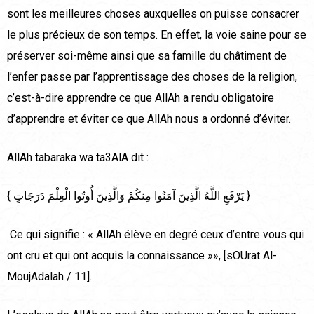
sont les meilleures choses auxquelles on puisse consacrer
le plus précieux de son temps. En effet, la voie saine pour se
préserver soi-même ainsi que sa famille du châtiment de
l’enfer passe par l’apprentissage des choses de la religion,
c’est-à-dire apprendre ce que AllAh a rendu obligatoire
d’apprendre et éviter ce que AllAh nous a ordonné d’éviter.
AllAh tabaraka wa ta3AlA dit :
{ يَرْفَعِ اللَّهُ الَّذِينَ آمَنُوا مِنكُمْ وَالَّذِينَ أُوتُوا الْعِلْمَ دَرَجَاتٍ }
Ce qui signifie : « AllAh élève en degré ceux d’entre vous qui
ont cru et qui ont acquis la connaissance »», [sOUrat Al-
MoujAdalah / 11].