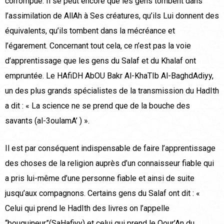
corrompue. Il se peut encore que les gens tombent dans
l’assimilation de AllAh à Ses créatures, qu’ils Lui donnent des
équivalents, qu’ils tombent dans la mécréance et
l’égarement. Concernant tout cela, ce n’est pas la voie
d’apprentissage que les gens du Salaf et du Khalaf ont
empruntée. Le HAfiDH AbOU Bakr Al-KhaTIb Al-BaghdAdiyy,
un des plus grands spécialistes de la transmission du HadIth
a dit : « La science ne se prend que de la bouche des
savants (al-3oulamA’ ) ».
Il est par conséquent indispensable de faire l’apprentissage
des choses de la religion auprès d’un connaisseur fiable qui
a pris lui-même d’une personne fiable et ainsi de suite
jusqu’aux compagnons. Certains gens du Salaf ont dit : «
Celui qui prend le HadIth des livres on l’appelle
“bouquineur”(SaHafiyy) et celui qui prend le Qour’An du