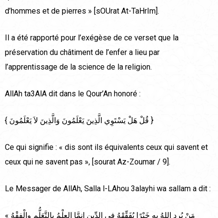
d’hommes et de pierres » [sOUrat At-TaHrIm].
Il a été rapporté pour l’exégèse de ce verset que la
préservation du châtiment de l’enfer a lieu par
l’apprentissage de la science de la religion.
AllAh ta3AlA dit dans le Qour’An honoré :
{ قُلْ هَلْ يَسْتَوِي الَّذِينَ يَعْلَمُونَ وَالَّذِينَ لاَ يَعْلَمُونَ }
Ce qui signifie : « dis sont ils équivalents ceux qui savent et
ceux qui ne savent pas », [sourat Az-Zoumar / 9].
Le Messager de AllAh, Salla l-LAhou 3alayhi wa sallam a dit :
« مَنْ يُرِد اللهُ به خَيْرًا يُفَقِّهْهُ في الدِّينِ إِنمَّا العِلْمُ بالتَّعَلُّمِ والْفِقْهُ