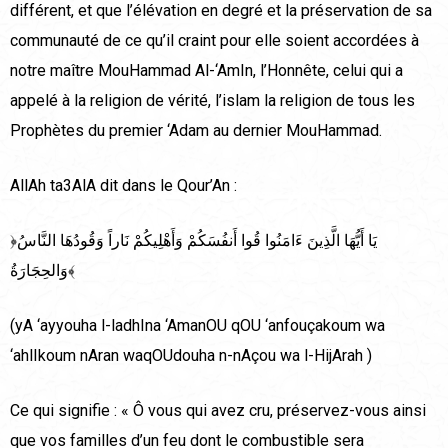
différent, et que l’élévation en degré et la préservation de sa
communauté de ce qu’il craint pour elle soient accordées à
notre maître MouHammad Al-‘AmIn, l’Honnête, celui qui a
appelé à la religion de vérité, l’islam la religion de tous les
Prophètes du premier ‘Adam au dernier MouHammad.
AllAh ta3AlA dit dans le Qour’An :
﴿يَا أَيُّهَا الَّذِينَ ءَامَنُوا قُوا أَنفُسَكُمْ وَأَهْلِيكُمْ نَاراً وَقُودُهَا النَّاسُ
وَالحِجَارَةُ﴾
(yA ‘ayyouha l-ladhIna ‘AmanOU qOU ‘anfouçakoum wa
‘ahlIkoum nAran waqOUdouha n-nAçou wa l-HijArah )
Ce qui signifie : « Ô vous qui avez cru, préservez-vous ainsi
que vos familles d’un feu dont le combustible sera