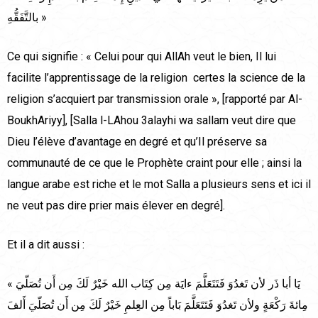
بالتَّفَقُّهِ »
Ce qui signifie : « Celui pour qui AllAh veut le bien, Il lui
facilite l’apprentissage de la religion certes la science de la
religion s’acquiert par transmission orale », [rapporté par Al-
BoukhAriyy], [Salla l-LAhou 3alayhi wa sallam veut dire que
Dieu l’élève d’avantage en degré et qu’Il préserve sa
communauté de ce que le Prophète craint pour elle ; ainsi la
langue arabe est riche et le mot Salla a plusieurs sens et ici il
ne veut pas dire prier mais élever en degré].
Et il a dit aussi :
« يَا أبا ذَر لأن تَغدُوَ فَتَتَعَلَّمَ ءايَة مِن كِتَاب الله خَيْرٌ لَكَ مِن أَن تُصَلّيَ
مِائةَ رَكْعَةٍ ولأن تَغدُوَ فَتَتَعَلَّمَ بَاباً مِن العِلمِ خَيْرٌ لَكَ مِن أَن تُصَلّيَ أَلفَ