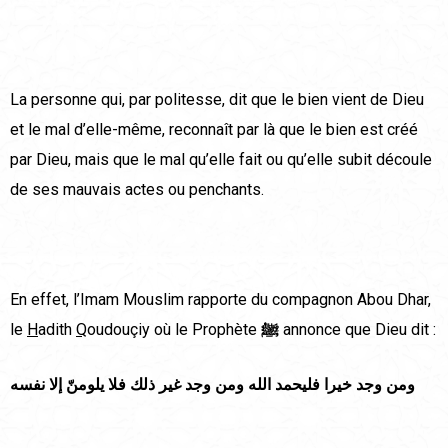
La personne qui, par politesse, dit que le bien vient de Dieu
et le mal d’elle-même, reconnaît par là que le bien est créé
par Dieu, mais que le mal qu’elle fait ou qu’elle subit découle
de ses mauvais actes ou penchants.
En effet, l’Imam Mouslim rapporte du compagnon Abou Dhar,
le
H
adith
Q
oudouçiy où le Prophète
ﷺ
annonce que Dieu dit :
ومن وجد خيرا فليحمد الله ومن وجد غير ذلك فلا يلومنّ إلا نفسه