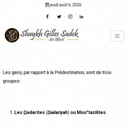
jeudi août 6, 2026
Les gens, par rapport à la Prédestination, sont de trois
groupes :
Les
Q
adarites
(
Qadariyah
)
ou Mou^tazilites