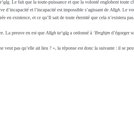
a^
a
l
a
. Le fait que la toute-puissance et que la volonté englobent toute 
ve d’incapacité et l’incapacité est impossible s’agissant de
All
a
h
. Le vo
trée en existence, et ce qu’Il sait de toute éternité que cela n’existera pas
re. La preuve en est que
All
a
h ta^
a
l
a
a ordonné à
‘Ibr
a
h
i
m
d’égorger so
 veut pas qu’elle ait lieu ? », la réponse est donc la suivante : il se pe