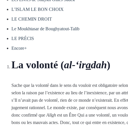
L’ISLAM LE BON CHOIX
LE CHEMIN DROIT
Le Moukhtasar de Boughyatout-Talib
LE PRÉCIS
Encore+
La volonté (
al-‘ir
a
dah
)
Sache que la volonté dans le sens du vouloir est obligatoire selon
selon la raison par l’existence au lieu de l’inexistence, par un at
s’Il n’avait pas de volonté, rien de ce monde n’existerait. En effe
jugement rationnel. Le monde existe, par conséquent nous avons su 
donc confirmé que
All
a
h
est un Être Qui a une volonté, un vouloir
bons ou les mauvais actes. Donc, tout ce qui entre en existence, 