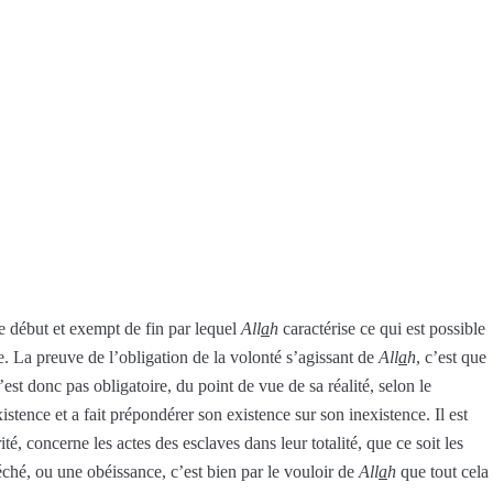
de début et exempt de fin par lequel
All
a
h
caractérise ce qui est possible
re. La preuve de l’obligation de la volonté s’agissant de
All
a
h
, c’est que
’est donc pas obligatoire, du point de vue de sa réalité, selon le
stence et a fait prépondérer son existence sur son inexistence. Il est
é, concerne les actes des esclaves dans leur totalité, que ce soit les
éché, ou une obéissance, c’est bien par le vouloir de
All
a
h
que tout cela