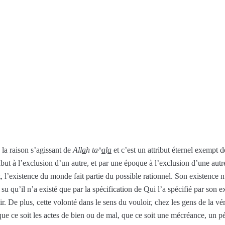
 la raison s’agissant de
All
a
h ta^
a
l
a
et c’est un attribut éternel exempt 
tribut à l’exclusion d’un autre, et par une époque à l’exclusion d’une aut
t, l’existence du monde fait partie du possible rationnel. Son existence n
qu’il n’a existé que par la spécification de Qui l’a spécifié par son exi
. De plus, cette volonté dans le sens du vouloir, chez les gens de la vérit
que ce soit les actes de bien ou de mal, que ce soit une mécréance, un p