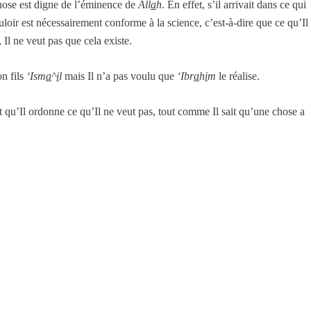
chose est digne de l’éminence de
All
a
h
. En effet, s’il arrivait dans ce qui
uloir est nécessairement conforme à la science, c’est-à-dire que ce qu’Il
, Il ne veut pas que cela existe.
n fils
‘Ism
a
^
i
l
mais Il n’a pas voulu que
‘Ibr
a
h
i
m
le réalise.
ut qu’Il ordonne ce qu’Il ne veut pas, tout comme Il sait qu’une chose a