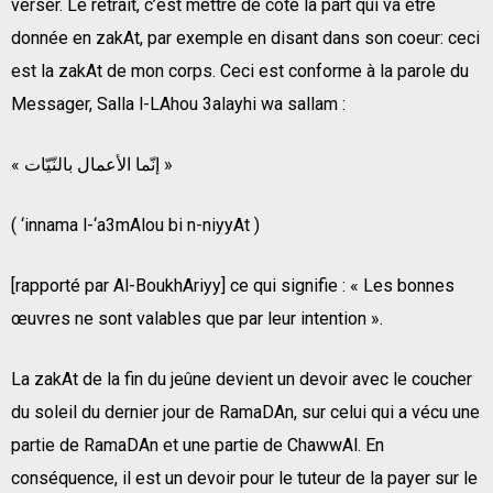
verser. Le retrait, c’est mettre de côté la part qui va être
donnée en zakAt, par exemple en disant dans son coeur: ceci
est la zakAt de mon corps. Ceci est conforme à la parole du
Messager, Salla l-LAhou 3alayhi wa sallam :
« إنّما الأعمال بالنّيّات »
( ‘innama l-‘a3mAlou bi n-niyyAt )
[rapporté par Al-BoukhAriyy] ce qui signifie : « Les bonnes
œuvres ne sont valables que par leur intention ».
La zakAt de la fin du jeûne devient un devoir avec le coucher
du soleil du dernier jour de RamaDAn, sur celui qui a vécu une
partie de RamaDAn et une partie de ChawwAl. En
conséquence, il est un devoir pour le tuteur de la payer sur le