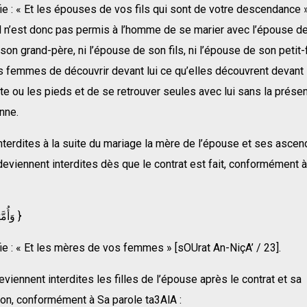
fie : « Et les épouses de vos fils qui sont de votre descendance 
 Il n’est donc pas permis à l’homme de se marier avec l’épouse de
son grand-père, ni l’épouse de son fils, ni l’épouse de son petit-fi
s femmes de découvrir devant lui ce qu’elles découvrent devan
e ou les pieds et de se retrouver seules avec lui sans la prése
nne.
nterdites à la suite du mariage la mère de l’épouse et ses ascen
 deviennent interdites dès que le contrat est fait, conformément 
{ وَأُمَّهَاتُ نِسَاِئكُمْ }
fie : « Et les mères de vos femmes » [sOUrat An-NiçA’ / 23].
iennent interdites les filles de l’épouse après le contrat et sa
n, conformément à Sa parole ta3AlA :