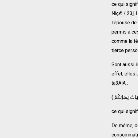
ce qui signi
NiçA’ / 23].
l’épouse de 
permis à ce
comme la têt
tierce perso
Sont aussi i
effet, elles
ta3AlA :
ce qui signi
De même, dev
consommatio