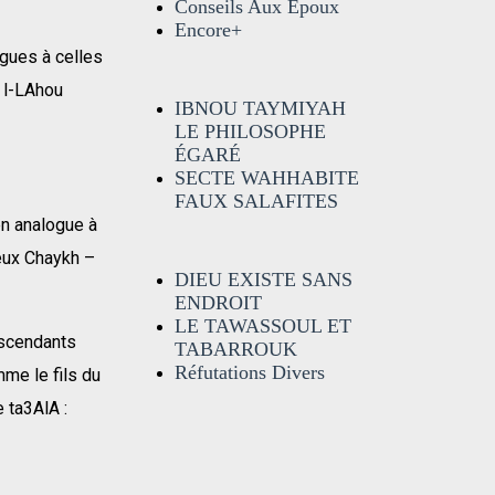
Conseils Aux Époux
Encore+
ogues à celles
a l-LAhou
IBNOU TAYMIYAH
LE PHILOSOPHE
ÉGARÉ
SECTE WAHHABITE
FAUX SALAFITES
ien analogue à
deux Chaykh –
DIEU EXISTE SANS
ENDROIT
LE TAWASSOUL ET
ascendants
TABARROUK
Réfutations Divers
me le fils du
e ta3AlA :