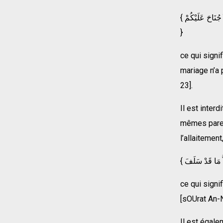
{ وَرَبَائِبُكُمُ اللاَّتِي فِي حُجُورِكُمْ مِنْ نِسَائِكُمُ اللاَّتِي دَخَلْتُمْ بِهِنَّ فَإِنْ لَمْ تَكُونُوا دَخَلْتُمْ بِهِنَّ فَلاَ جُنَاحَ عَلَيْكُمْ
}
ce qui signi
mariage n’a 
23].
Il est inter
mêmes paren
l’allaitemen
ce qui signi
[sOUrat An-N
Il est égale