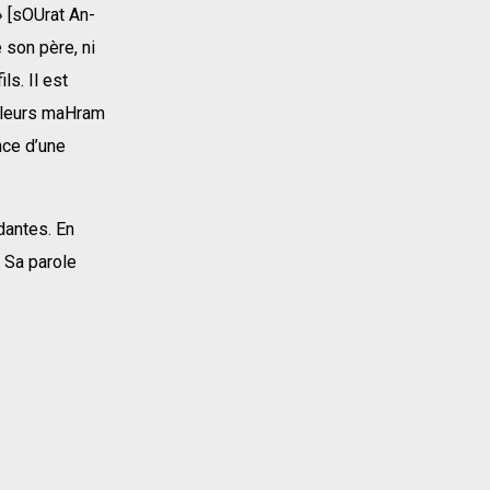
» [sOUrat An-
 son père, ni
ls. Il est
t leurs maHram
nce d’une
dantes. En
à Sa parole