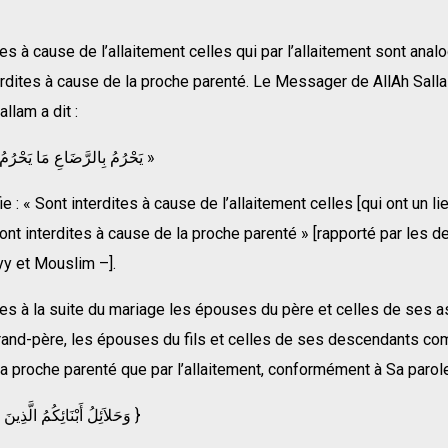
tes à cause de l’allaitement celles qui par l’allaitement sont anal
erdites à cause de la proche parenté. Le Messager de AllAh Sall
llam a dit :
« يَحْرُمُ بِالرَّضَاعِ مَا يَحْرُمُ مِنَ النَّسَبِ »
ie : « Sont interdites à cause de l’allaitement celles [qui ont un l
sont interdites à cause de la proche parenté » [rapporté par les 
yy et Mouslim –].
tes à la suite du mariage les épouses du père et celles de ses 
and-père, les épouses du fils et celles de ses descendants com
r la proche parenté que par l’allaitement, conformément à Sa parol
{ وَحَلاَئِلُ أَبْنَائِكُمُ الَّذِينَ مِنْ أَصْلاَبِكُمْ }