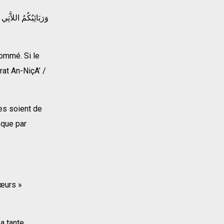
sommé. Si le
rat An-NiçA’ /
les soient de
 que par
sœurs »
a tante