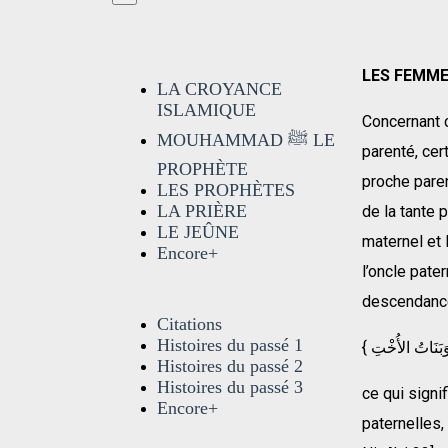
LES FEMME
LA CROYANCE
ISLAMIQUE
Concernant c
MOUHAMMAD ﷺ LE
parenté, cer
PROPHÈTE
proche paren
LES PROPHÈTES
LA PRIÈRE
de la tante p
LE JEÛNE
maternel et 
Encore+
l’oncle pate
descendance.
Citations
Histoires du passé 1
Histoires du passé 2
Histoires du passé 3
ce qui signi
Encore+
paternelles,