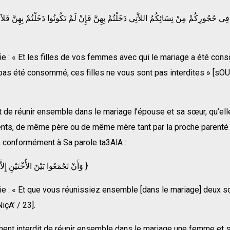
fie : « Et les filles de vos femmes avec qui le mariage a été con
pas été consommé, ces filles ne vous sont pas interdites » [sOU
dit de réunir ensemble dans le mariage l’épouse et sa sœur, qu’el
ts, de même père ou de même mère tant par la proche parenté
t, conformément à Sa parole ta3AlA :
{ وَأَنْ تَجْمَعُوا بَيْنَ الأُخْتَيْنِ إِلاَّ مَا قَدْ سَلَفَ }
fie : « Et que vous réunissiez ensemble [dans le mariage] deux 
içA’ / 23].
ment interdit de réunir ensemble dans le mariage une femme et s