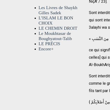
NiçA’ / 23].
Les Livres de Shaykh
Gilles Sadek
Sont interdi
L’ISLAM LE BON
qui sont int
CHOIX
3alayhi wa sa
LE CHEMIN DROIT
Le Moukhtasar de
Boughyatout-Talib
LE PRÉCIS
Encore+
ce qui signif
celles] qui 
Al-BoukhAri
Sont interdi
comme le gr
fils tant pa