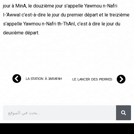
jour à MinA, le douzième jour s’appelle Yawmou n-Nafri
l-‘Awwal c’est-à-dire le jour du premier départ et le treizième
s’appelle Yawmou n-Nafri th-ThAnI, c’est à dire le jour du
deuxième départ.
LA STATION À 3ARAFAH
LE LANCER DES PIERRES