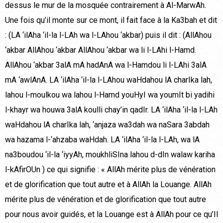
dessus le mur de la mosquée contrairement à Al-MarwAh.
Une fois qu’il monte sur ce mont, il fait face à la Ka3bah et dit
: (LA ‘ilAha ‘il-la l-LAh wa l-LAhou ‘akbar) puis il dit : (AllAhou
‘akbar AllAhou ‘akbar AllAhou ‘akbar wa li l-LAhi l-Hamd.
AllAhou ‘akbar 3alA mA hadAnA wa l-Hamdou li l-LAhi 3alA
mA ‘awlAnA. LA ‘ilAha ‘il-la l-LAhou waHdahou lA charIka lah,
lahou l-moulkou wa lahou l-Hamd youHyI wa youmIt bi yadihi
l-khayr wa houwa 3alA koulli chay’in qadIr. LA ‘ilAha ‘il-la l-LAh
waHdahou lA charIka lah, ‘anjaza wa3dah wa naSara 3abdah
wa hazama l-‘ahzaba waHdah. LA ‘ilAha ‘il-la l-LAh, wa lA
na3boudou ‘il-la ‘iyyAh, moukhliSIna lahou d-dIn walaw kariha
l-kAfirOUn ) ce qui signifie : « AllAh mérite plus de vénération
et de glorification que tout autre et à AllAh la Louange. AllAh
mérite plus de vénération et de glorification que tout autre
pour nous avoir guidés, et la Louange est à AllAh pour ce qu’Il