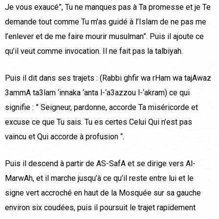
Je vous exaucé”, Tu ne manques pas à Ta promesse et je Te
demande tout comme Tu m’as guidé à l’Islam de ne pas me
l’enlever et de me faire mourir musulman”. Puis il ajoute ce
qu’il veut comme invocation. Il ne fait pas la talbiyah.
Puis il dit dans ses trajets : (Rabbi ghfir wa rHam wa tajAwaz
3ammA ta3lam ‘innaka ‘anta l-‘a3azzou l-‘akram) ce qui
signifie : ” Seigneur, pardonne, accorde Ta miséricorde et
excuse ce que Tu sais. Tu es certes Celui Qui n’est pas
vaincu et Qui accorde à profusion “.
Puis il descend à partir de AS-SafA et se dirige vers Al-
MarwAh, et il marche jusqu’à ce qu’il reste entre lui et le
signe vert accroché en haut de la Mosquée sur sa gauche
environ six coudées, puis il poursuit le trajet rapidement