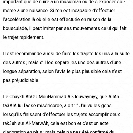
important que de nuire à un musulman ou de s’exposer soi-
même à une nuisance. Si l’on est incapable d’effectuer
l’accélération là où elle est effectuée en raison de la
bousculade, il peut imiter par ses mouvements celui qui fait
le trajet rapidement.
Il est recommandé aussi de faire les trajets les uns à la suite
des autres ; mais s’il les sépare les uns des autres d’une
longue séparation, selon l’avis le plus plausible cela n’est
pas préjudiciable.
Le Chaykh AbOU MouHammad Al-Jouwayniyy, que AllAh
ta3AlA lui fasse miséricorde, a dit : ” J’ai vu les gens
lorsqu’ils finissent d’effectuer les trajets accomplir deux
rak3ah sur Al-MarwAh, cela est bon et c’est un acte
d’adoration en plus ; mais cela n’a pas été confirmé du