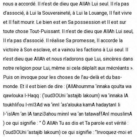
nous a accordé. Il n’est de dieu que AllAh Lui seul. Il n’a pas
d’associé, à Lui la Souveraineté, à Lui la Louange, Il fait vivre
et Il fait mourir. Le bien est en Sa possession et Il est sur
toute chose Tout-Puissant. Il n’est de dieu que AllAh Lui seul,
Il n’a pas d’associé. Il réalise Sa promesse, Il accorde la
victoire à Son esclave, et a vaincu les factions à Lui seul. Il
n’est dieu que AllAh et nous n’adorons que Lui, sincères dans
notre religion pour Lui, même si cela déplaIt aux mécréants ».
Puis on invoque pour les choses de l’au-delà et du bas-
monde. Et il est bien de dire : (AllAhoumma ‘innaka qoulta wa
qawlouka l-Haqq : (‘oud3OUni ‘astajib lakoum) wa ‘innaka lA
toukhlifou l-mI3Ad wa ‘innI ‘as’alouka kamA hadaytanI li
l-‘islAm ‘an lA tanzi3ahou minnI wa ‘an tatawaffAnI mouslimA
) ce qui signifie : ” Ô AllAh Tu as dis et Ta parole est vérité :
(‘oud3OUni ‘astajib lakoum) ce qui signifie : “Invoquez-moi et