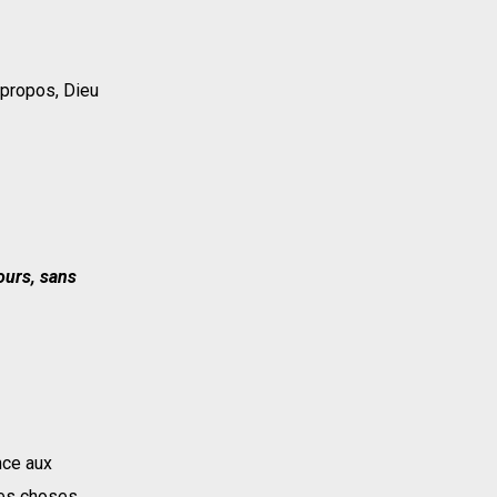
 propos, Dieu
jours, sans
ence aux
les choses.