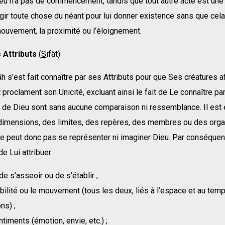
eu n’a pas de commencement, tandis que tout autre acte est une 
rgir toute chose du néant pour lui donner existence sans que cela 
mouvement, la proximité ou l’éloignement.
 Attributs
(
S
ifât)
lâh s’est fait connaître par ses Attributs pour que Ses créatures a
 proclament son Unicité, excluant ainsi le fait de Le connaître par
s de Dieu sont sans aucune comparaison ni ressemblance. Il est 
 dimensions, des limites, des repères, des membres ou des orga
e peut donc pas se représenter ni imaginer Dieu. Par conséquent,
e Lui attribuer :
 de s’asseoir ou de s’établir ;
bilité ou le mouvement (tous les deux, liés à l’espace et au tem
ns) ;
ntiments (émotion, envie, etc.) ;