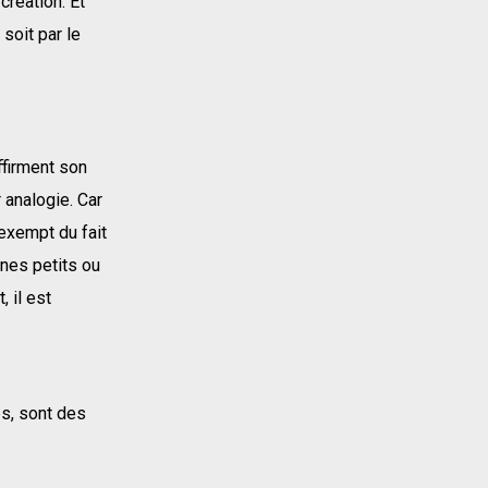
création. Et
soit par le
ffirment son
 analogie. Car
exempt du fait
nes petits ou
 il est
ps, sont des