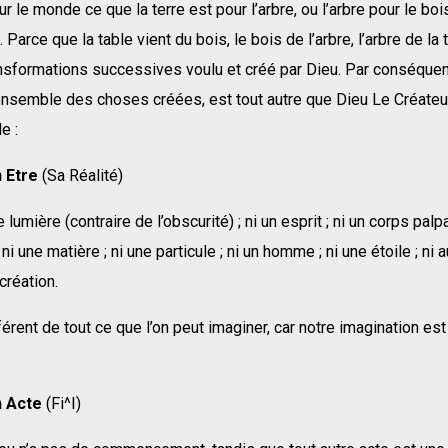
ur le monde ce que la terre est pour l’arbre, ou l’arbre pour le boi
. Parce que la table vient du bois, le bois de l’arbre, l’arbre de la 
nsformations successives voulu et créé par Dieu. Par conséquent
ensemble des choses créées, est tout autre que Dieu Le Créateur
e :
n Etre
(Sa Réalité)
ne lumière (contraire de l’obscurité) ; ni un esprit ; ni un corps pal
ni une matière ; ni une particule ; ni un homme ; ni une étoile ; ni
création.
férent de tout ce que l’on peut imaginer, car notre imagination es
n Acte
(Fi^I)