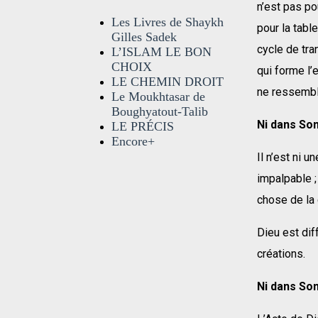
n’est pas po
Les Livres de Shaykh
pour la table
Gilles Sadek
cycle de tra
L’ISLAM LE BON
CHOIX
qui forme l’
LE CHEMIN DROIT
ne ressembl
Le Moukhtasar de
Boughyatout-Talib
Ni dans So
LE PRÉCIS
Encore+
Il n’est ni u
impalpable ; 
chose de la 
Dieu est dif
créations.
Ni dans So