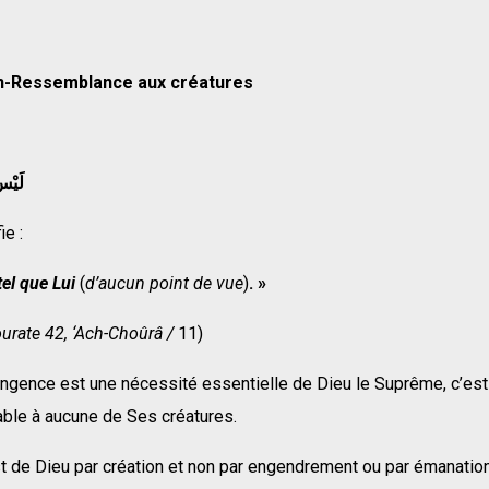
n-Ressemblance aux cr
é
atures
لَيْس
ie :
tel que Lui
(
d’aucun point de vue
)
.
»
ourate 42, ‘Ach-Cho
û
r
â
/
11)
ngence est une nécessité essentielle de Dieu le Suprême, c’est-
able à aucune de Ses créatures.
t de Dieu par création et non par engendrement ou par émanation