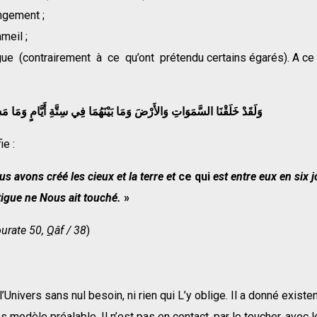
ngement ;
meil ;
igue (contrairement à ce qu’ont prétendu certains égarés). A ce
وَلَقَدْ خَلَقْنَا السَّمَوَاتِ وَالأَرْضَ وَمَا بَيْنَهُمَا فِي سِتَّةِ أَيَّامٍ وَمَا م
ie :
us avons cr
éé
les cieux et la terre et
ce qui
est entre eux en six 
tigue ne Nous ait touch
é
.
»
ourate 50,
Q
âf
/
38
)
 l’Univers sans nul besoin, ni rien qui L’y oblige. Il a donné exist
modèle préalable. Il n’est pas en contact, par le toucher, avec 