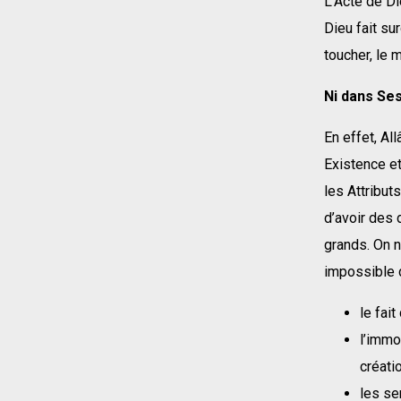
L’Acte de Di
Dieu fait su
toucher, le 
Ni dans Ses
En effet, Al
Existence et
les Attribut
d’avoir des
grands. On n
impossible d
le fait
l’immo
créatio
les se