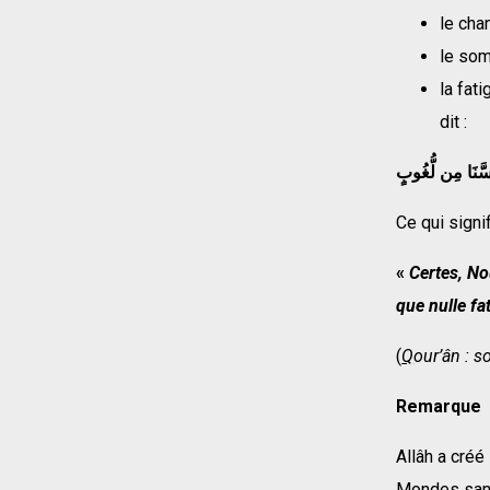
le cha
le som
la fat
dit :
َسَّنَا مِن لُّغُوبٍ
Ce qui signif
«
Certes, No
que nulle fa
(
Q
our’ân : s
Remarque
Allâh a créé
Mondes sans 