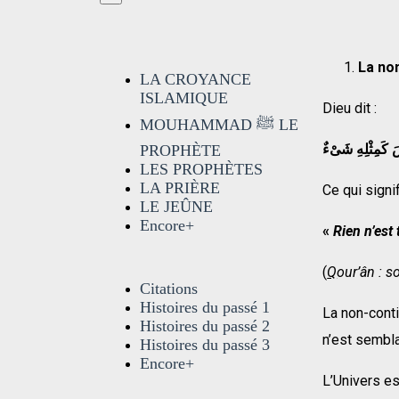
La no
LA CROYANCE
ISLAMIQUE
Dieu dit :
MOUHAMMAD ﷺ LE
َ كَمِثْلِهِ شَىْءٌ
PROPHÈTE
LES PROPHÈTES
LA PRIÈRE
Ce qui signif
LE JEÛNE
Encore+
«
Rien n’est 
(
Q
our’ân : s
Citations
Histoires du passé 1
La non-conti
Histoires du passé 2
n’est sembl
Histoires du passé 3
Encore+
L’Univers es