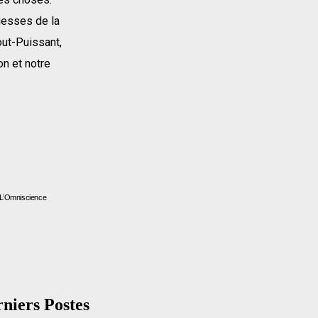
agesses de la
out-Puissant,
ion et notre
 L’Omniscience
niers Postes