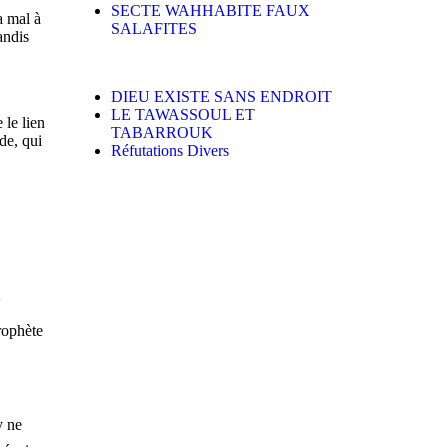
SECTE WAHHABITE FAUX
a mal à
SALAFITES
andis
DIEU EXISTE SANS ENDROIT
LE TAWASSOUL ET
 le lien
TABARROUK
de, qui
Réfutations Divers
rophète
y ne