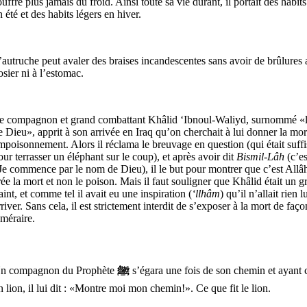
ouffre plus jamais du froid. Ainsi toute sa vie durant, il portait des habits
n été et des habits légers en hiver.
’autruche peut avaler des braises incandescentes sans avoir de brûlures 
osier ni à l’estomac.
e compagnon et grand combattant Khâlid ‘Ibnoul-Waliyd, surnommé «
e Dieu», apprit à son arrivée en Iraq qu’on cherchait à lui donner la mor
mpoisonnement. Alors il réclama le breuvage en question (qui était suffi
our terrasser un éléphant sur le coup), et après avoir dit
Bismil-Lâh
(c’es
 Je commence par le nom de Dieu), il le but pour montrer que c’est Allâ
rée la mort et non le poison. Mais il faut souligner que Khâlid était un g
aint, et comme tel il avait eu une inspiration (
‘llhâm
) qu’il n’allait rien l
rriver. Sans cela, il est strictement interdit de s’exposer à la mort de faço
éméraire.
n compagnon du Prophète
ﷺ
s’égara une fois de son chemin et ayant 
n lion, il lui dit : «Montre moi mon chemin!». Ce que fit le lion.