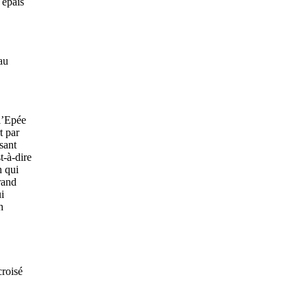
 épais
au
l’Epée
t par
sant
t-à-dire
h qui
rand
ui
n
croisé