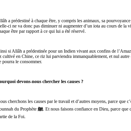
llâh a prédestiné à chaque être, y compris les animaux, sa pourvoyance
elle-ci ne va donc pas diminuer ni augmenter d’un iota au cours de la v
haque être par rapport à ce qui lui a été réservé.
insi si Allâh a prédestinée pour un Indien vivant aux confins de l’Ama
iz cultivé en Chine, ce riz lui parviendra immanquablement, et nul autre 
e pourra le consommer.
ourquoi devons-nous chercher les causes ?
ous cherchons les causes par le travail et d’autres moyens, parce que c’e
ounnah du Prophète
ﷺ
. Et nous faisons confiance en Dieu, parce que c
artie de la Foi.