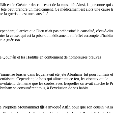
llâh est le Créateur des causes et de la causalité. Ainsi, la personne qui 
a tête peut prendre un médicament. Ce médicament est alors une cause t
ue la guérison est une causalité.
ependant, il arrive que Dieu n’ait pas prédestiné la causalité, c’est-à-dire
ntre la cause, qui est la prise du médicament et l’effet escompté d’habitu
st la guérison.
e
Q
our’ân et les
H
adiths en contiennent de nombreuses preuves
’immense brasier dans lequel avait été jeté Abraham
fut pour lui frais et
ienfaisant. Cependant, le bois qui alimentait ce feu, les oiseaux qui le
urvolaient, de même que les cordes avec lesquelles on avait attaché le P
braham se consumèrent tous, à l’exclusion de ses habits.
e Prophète Mou
h
ammad
ﷺ
a invoqué Allâh pour que son cousin ^Ali