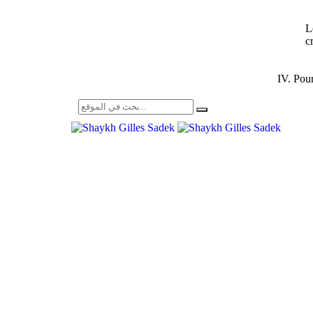
L
c
IV. Pou