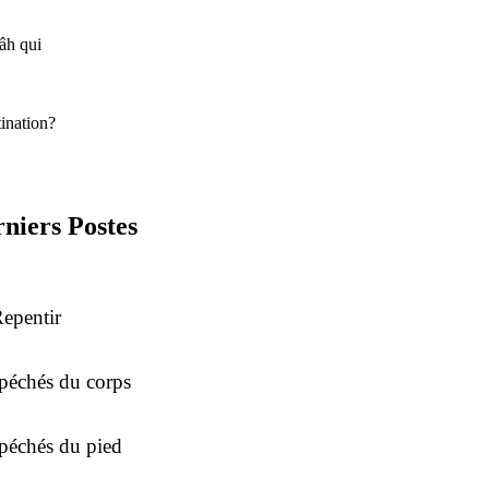
âh qui
ination?
niers Postes
epentir
péchés du corps
péchés du pied