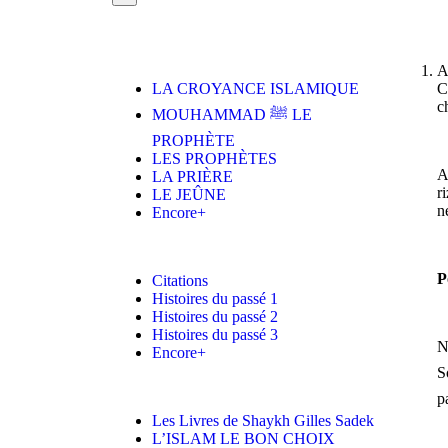
A
LA CROYANCE ISLAMIQUE
C
c
MOUHAMMAD ﷺ LE
PROPHÈTE
LES PROPHÈTES
A
LA PRIÈRE
r
LE JEÛNE
n
Encore+
P
Citations
Histoires du passé 1
Histoires du passé 2
Histoires du passé 3
N
Encore+
S
p
Les Livres de Shaykh Gilles Sadek
L’ISLAM LE BON CHOIX