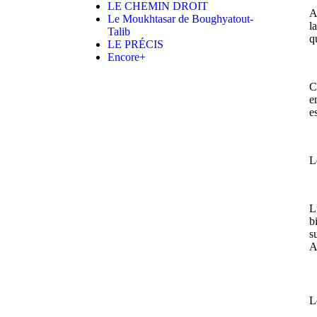
LE CHEMIN DROIT
A
Le Moukhtasar de Boughyatout-
l
Talib
q
LE PRÉCIS
Encore+
C
e
e
L
L
b
s
A
L