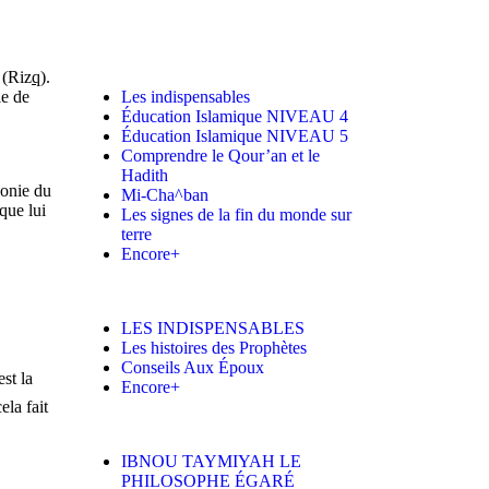
 (Riz
q
).
ie de
Les indispensables
Éducation Islamique NIVEAU 4
Éducation Islamique NIVEAU 5
Comprendre le Qour’an et le
Hadith
zonie du
Mi-Cha^ban
que lui
Les signes de la fin du monde sur
terre
Encore+
LES INDISPENSABLES
Les histoires des Prophètes
Conseils Aux Époux
st la
Encore+
ela fait
IBNOU TAYMIYAH LE
PHILOSOPHE ÉGARÉ