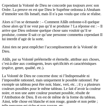
Cependant la Volonté de Dieu ne concorde pas toujours avec son
Ordre. La preuve en est que Dieu le Suprême ordonna à Abraham
d’immoler son fils Ismaël, mais II n’a pas voulu que cela se réalise.
Alors si l’on se demande : – Comment Allâh ordonne-t-ll quelque
chose alors qu’il ne veut pas qu’il se produise ? La réponse est : – Il
arrive que Dieu ordonne quelque chose sans vouloir qu’il se
produise, comme Il sait ce qu’une personne commettra cependant II
lui interdit d’agir de la sorte.
Ainsi rien ne peut empêcher l’accomplissement de la Volonté de
Dieu.
Allâh, par sa Volonté prééternelle et éternelle, attribue aux choses,
c’est-à-dire aux contingents, leurs spécificités et caractéristiques
(espèce, genre, qualité, etc.).
La Volonté de Dieu ne concerne donc ni l’Indispensable ni
l’impossible rationnel, mais uniquement le possible rationnel. Par
exemple un tableau peut être noir, blanc, vert, etc. ; il y a plusieurs
couleurs possibles pour le même tableau. Le fait d’avoir la couleur
noire, et non une autre couleur pourtant possible, résulte de
l’Attribution de Dieu. Il en est de même de la forme du tableau.
Ainsi, telle chose est blanche et non rouge, grande et non petite ;
telle personne est riche et non pauvre, etc.