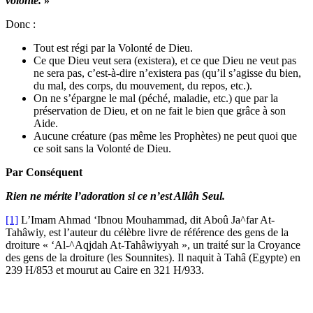
volont
é
.
»
Donc :
Tout est régi par la Volonté de Dieu.
Ce que Dieu veut sera (existera), et ce que Dieu ne veut pas
ne sera pas, c’est-à-dire n’existera pas (qu’il s’agisse du bien,
du mal, des corps, du mouvement, du repos, etc.).
On ne s’épargne le mal (péché, maladie, etc.) que par la
préservation de Dieu, et on ne fait le bien que grâce à son
Aide.
Aucune créature (pas même les Prophètes) ne peut quoi que
ce soit sans la Volonté de Dieu.
Par Conséquent
Rien ne m
é
rite l’adoration si ce n’est Allâh Seul.
[1]
L’Imam Ahmad ‘Ibnou Mouhammad, dit Aboû Ja^far At-
Tahâwiy, est l’auteur du célèbre livre de référence des gens de la
droiture « ‘Al-^Aqjdah At-Tahâwiyyah », un traité sur la Croyance
des gens de la droiture (les Sounnites). Il naquit à Tahâ (Egypte) en
239 H/853 et mourut au Caire en 321 H/933.