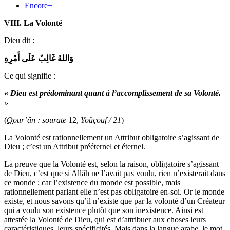
Encore+
VIII. La Volont
é
Dieu dit :
وَاللهُ غَالِبٌ عَلَى أَمْرِهِ
Ce qui signifie :
«
Dieu est pr
é
dominant quant
à
l’accomplissement de sa Volont
é
.
»
(
Q
our’ân : sourate
12,
Yo
ûç
ouf / 21
)
La Volonté est rationnellement un Attribut obligatoire s’agissant de
Dieu ; c’est un Attribut prééternel et éternel.
La preuve que la Volonté est, selon la raison, obligatoire s’agissant
de Dieu, c’est que si Allâh ne l’avait pas voulu, rien n’existerait dans
ce monde ; car l’existence du monde est possible, mais
rationnellement parlant elle n’est pas obligatoire en-soi. Or le monde
existe, et nous savons qu’il n’existe que par la volonté d’un Créateur
qui a voulu son existence plutôt que son inexistence. Ainsi est
attestée la Volonté de Dieu, qui est d’attribuer aux choses leurs
caractéristiques, leurs spécificités. Mais dans la langue arabe, le mot