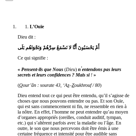
L’Ouïe
Dieu dit :
أَمْ يَحْسَبُونَ أَنَّا لا نَسْمَعُ سِرَّهُمْ وَنَجْوَاهُم بَلَى
Ce qui signifie :
’
«
Pensent-ils que Nous
(
Dieu
)
n
entendons pas
leurs
secrets et leurs confidences ? Mais si
!
»
(
Q
our’ân : sourate 43, ‘A
z
–
Z
oukhrouf / 80
)
Dieu entend tout ce qui peut être entendu, qu’il s’agisse de
choses que nous pouvons entendre ou pas. Et son Ouïe,
qui est sans commencement ni fin, ne ressemble en rien à
la nôtre. En effet, l’homme ne peut entendre qu’au moyen
d’organes appropriés (oreilles, conduit auditif, tympan,
etc.) qui s’altèrent parfois avec la maladie ou l’âge. En
outre, le son que nous percevons doit être émis à une
certaine fréquence et intensité pour être audible sans