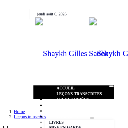
jeudi août 6, 2026
ACCUEIL
LEÇONS TRANSCRITES
LEÇONS VIDÉOS​
AUDIO
PHOTOS
Home
Leçons transcrites
ENCORE+
LIVRES
MISE EN GARDE
روابط