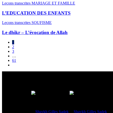
Leçons transcrites
MARIAGE ET FAMILLE
L’EDUCATION DES ENFANTS
Leçons transcrites
SOUFISME
Le dhikr – L’évocation de Allah
1
2
3
…
61