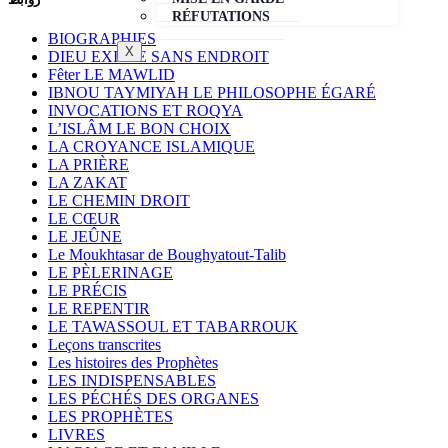
RÉFUTATIONS
BIOGRAPHIES
X
DIEU EXISTE SANS ENDROIT
Fêter LE MAWLID
IBNOU TAYMIYAH LE PHILOSOPHE ÉGARÉ
INVOCATIONS ET ROQYA
L’ISLÂM LE BON CHOIX
LA CROYANCE ISLAMIQUE
LA PRIÈRE
LA ZAKAT
LE CHEMIN DROIT
LE CŒUR
LE JEÛNE
Le Moukhtasar de Boughyatout-Talib
LE PÈLERINAGE
LE PRÉCIS
LE REPENTIR
LE TAWASSOUL ET TABARROUK
Leçons transcrites
Les histoires des Prophètes
LES INDISPENSABLES
LES PÉCHÉS DES ORGANES
LES PROPHÈTES
LIVRES